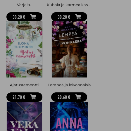
Varjeltu
Kuhala ja karmea kasarikesä
30,20 €
30,20 €
Ajatusremontti
Lempeä ja leivonnaisia
21,70 €
20,60 €