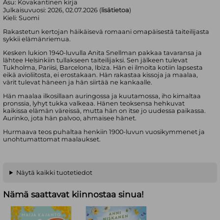
Asu:
Kovakantinen kirja
Julkaisuvuosi:
2026, 02.07.2026 (
lisätietoa
)
Kieli:
Suomi
Rakastetun kertojan häikäisevä romaani omapäisestä taiteilijasta
sykkii elämänriemua.
Kesken lukion 1940-luvulla Anita Snellman pakkaa tavaransa ja
lähtee Helsinkiin tullakseen taiteilijaksi. Sen jälkeen tulevat
Tukholma, Pariisi, Barcelona, Ibiza. Hän ei ilmoita kotiin lapsesta
eikä avioliitosta, ei erostakaan. Hän rakastaa kissoja ja maalaa,
värit tulevat häneen ja hän siirtää ne kankaalle.
Hän maalaa ilkosillaan auringossa ja kuutamossa, iho kimaltaa
pronssia, lyhyt tukka valkeaa. Hänen teoksensa hehkuvat
kaikissa elämän väreissä, mutta hän on itse jo uudessa paikassa.
Aurinko, jota hän palvoo, ahmaisee hänet.
Hurmaava teos puhaltaa henkiin 1900-luvun vuosikymmenet ja
unohtumattomat maalaukset.
Näytä kaikki tuotetiedot
Nämä saattavat kiinnostaa sinua!