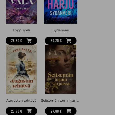
Loppupeli
Sydänveri
28,80 €
30,20 €
Augustan tehtävä
Seitsemän tornin varjoissa
27,90 €
29,80 €