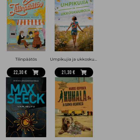
Tilinpäätös
Umpikujia ja ukkoskuuroja
22,30 €
21,30 €