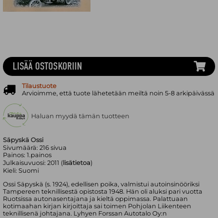
LISÄÄ OSTOSKORIIN
Tilaustuote
Arvioimme, että tuote lähetetään meiltä noin 5-8 arkipäivässä
Haluan myydä tämän tuotteen
Säpyskä Ossi
Sivumäärä:
216
sivua
Painos:
1.painos
Julkaisuvuosi:
2011 (
lisätietoa
)
Kieli:
Suomi
Ossi Säpyskä (s. 1924), edellisen poika, valmistui autoinsinööriksi
Tampereen teknillisestä opistosta 1948. Hän oli aluksi pari vuotta
Ruotsissa autonasentajana ja kieltä oppimassa. Palattuaan
kotimaahan kirjan kirjoittaja sai toimen Pohjolan Liikenteen
teknillisenä johtajana. Lyhyen Forssan Autotalo Oy:n