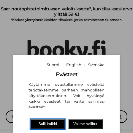
Siirry pääsisältöön
Saat noutopistetoimituksen veloituksetta*, kun tilauksesi arvo
ylittää 59 €!
*Koskee yksityisasiakkaiden tilauksia, jotka toimitetaan Suomeen.
Suomi
English
Svenska
|
|
Suomi
English
Svenska
|
|
Evästeet
Käytämme sivustollamme evästeitä
tarjotaksemme parhaan mahdollisen
käyttökokemuksen. Voit hyväksyä
kaikki evästeet tai valita sallimasi
evästeet.
Salli kaikki
Valitse sallitut