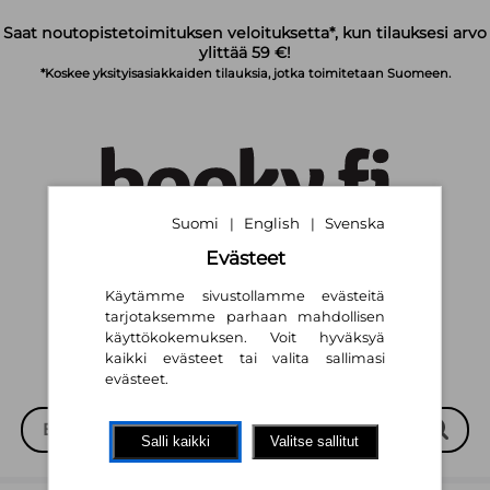
Siirry pääsisältöön
Saat noutopistetoimituksen veloituksetta*, kun tilauksesi arvo
ylittää 59 €!
*Koskee yksityisasiakkaiden tilauksia, jotka toimitetaan Suomeen.
Suomi
English
Svenska
|
|
Evästeet
Suomi
English
Svenska
|
|
Käytämme sivustollamme evästeitä
tarjotaksemme parhaan mahdollisen
käyttökokemuksen. Voit hyväksyä
kaikki evästeet tai valita sallimasi
evästeet.
Salli kaikki
Valitse sallitut