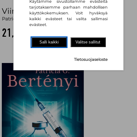
Käytämme sivustollamme evästeitä
tarjotaksemme parhaan mahdollisen
Viimeinen pistos
käyttökokemuksen. Voit hyväksyä
Patricia G. Bertényi
kaikki evästeet tai valita sallimasi
evästeet.
21,30 €
Salli kaikki
Valitse sallitut
Tietosuojaseloste