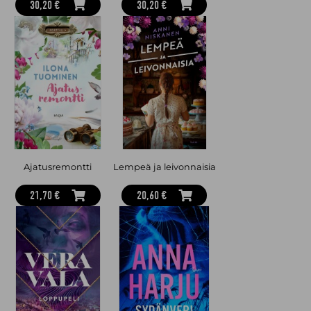
30,20 €
30,20 €
Ajatusremontti
Lempeä ja leivonnaisia
21,70 €
20,60 €