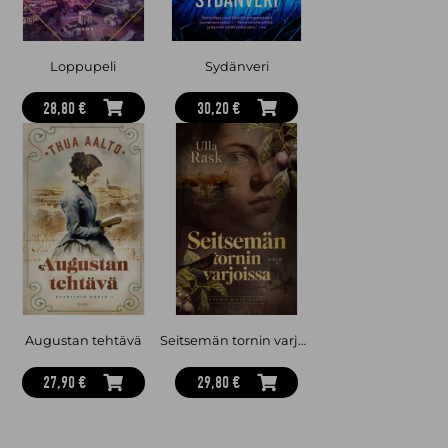
Loppupeli
Sydänveri
28,80 €
30,20 €
Augustan tehtävä
Seitsemän tornin varjoissa
27,90 €
29,80 €