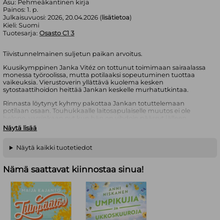
Asu:
Pehmeäkantinen kirja
Painos:
1. p.
Julkaisuvuosi:
2026, 20.04.2026 (
lisätietoa
)
Kieli:
Suomi
Tuotesarja:
Osasto C1 3
Tiivistunnelmainen suljetun paikan arvoitus.
Kuusikymppinen Janka Vitéz on tottunut toimimaan sairaalassa
monessa työroolissa, mutta potilaaksi sopeutuminen tuottaa
vaikeuksia. Vierustoverin yllättävä kuolema kesken
sytostaattihoidon heittää Jankan keskelle murhatutkintaa.
Rinnasta löytynyt kyhmy pakottaa Jankan totuttelemaan
potilaan osaan. Touhukkaalle laitosapulaiselle muutos ei ole
helppo, varsinkaan nyt kun hän on vihdoin päässyt jälleen
hyödyntämään ammattitaitoaan rikostutkinnassa.
Näytä lisää
Kun Jankan kanssa samassa huoneessa kemoterapiassa istuva
potilas kuolee selittämättömiin oireisiin, syöpäklinikka päätetään
Näytä kaikki tuotetiedot
eristää. Ovet avataan vasta sitten, kun naisen kuolinsyy selviää.
Heikosta voinnistaan huolimatta Janka alkaa ratkoa outoa
Nämä saattavat kiinnostaa sinua!
tapausta. Miksi joku on halunnut jouduttaa sairaan naisen
kuolemaa?
Viimeinen pistos
on koukuttavan Osasto C1 -sairaaladekkarisarjan
kolmas osa.
Patricia G. Bertényi (s. 1973) on unkarilaissyntyinen turkulainen,
joka työskentelee sairaanhoitajana teho-osastolla ja toimii