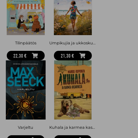
Tehohoitolehden päätoimittajana. Lisäksi hän on suorittanut
valokuvaajan tutkinnon New York Institute of Photographyssa.
Ennen Osasto C1 -sarjaa hän on kirjoittanut Varjojen lähettiläs -
trilogian.
Tilinpäätös
Umpikujia ja ukkoskuuroja
22,30 €
21,30 €
Varjeltu
Kuhala ja karmea kasarikesä