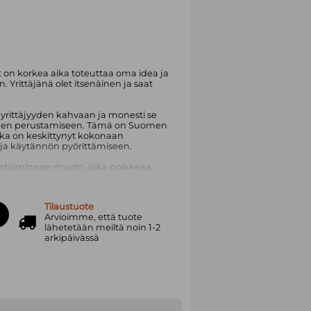
t on korkea aika toteuttaa oma idea ja
 Yrittäjänä olet itsenäinen ja saat
yrittäjyyden kahvaan ja monesti se
imen perustamiseen. Tämä on Suomen
oka on keskittynyt kokonaan
ja käytännön pyörittämiseen.
tystoiminnan muoto, joka poikkeaa
sta yrityksestä. Kirja avaa
oaa monia vinkkejä yrittäjän arkeen.
aika muuttaa toiminimi Oy:ksi? Myös
Tilaustuote
.
Arvioimme, että tuote
lähetetään meiltä noin 1-2
ös kokeneelle tekijälle, joka kaipaa
arkipäivässä
n kehittämiseen. Kansien välissä
ntia, somea, armoa, liikeideaa,
nyksiä, tuotteistamista, hinnoittelua,
a hyvinvointia. Mukana paljon
firmansa yksin. Viime vuosina