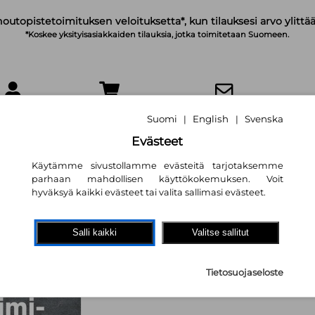
noutopistetoimituksen veloituksetta*, kun tilauksesi arvo ylittää
*Koskee yksityisasiakkaiden tilauksia, jotka toimitetaan Suomeen.
IRJAUDU
OSTOSKORI
TILAA UUTISKIRJE
Suomi
English
Svenska
|
|
Evästeet
Käytämme sivustollamme evästeitä tarjotaksemme
parhaan mahdollisen käyttökokemuksen. Voit
hyväksyä kaikki evästeet tai valita sallimasi evästeet.
Neuvokas toiminim
yksinyrittäjän käsi
Salli kaikki
Valitse sallitut
Pauli Komsi
Tietosuojaseloste
27,40 €