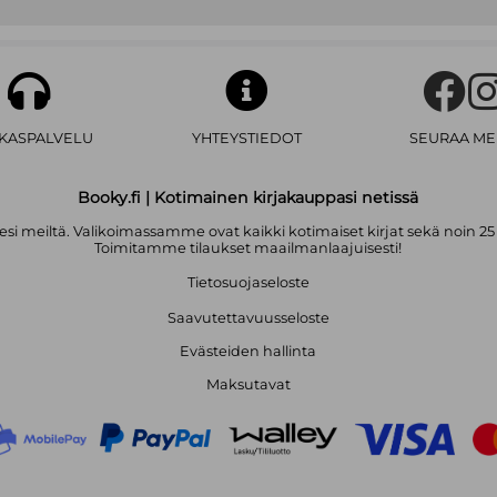
yksinyrittäjien määrä on kasvanut
on myös yksinyrittäjän käsikirja. 
kulkijalle.
Kirjan kirjoittaja on itsekin toimini
julkaisi syksyllä 2021 osakesäästämi
AKASPALVELU
YHTEYSTIEDOT
SEURAA ME
Booky.fi | Kotimainen kirjakauppasi netissä
i meiltä. Valikoimassamme ovat kaikki kotimaiset kirjat sekä noin 25
Toimitamme tilaukset maailmanlaajuisesti!
Tietosuojaseloste
Saavutettavuusseloste
Evästeiden hallinta
Maksutavat