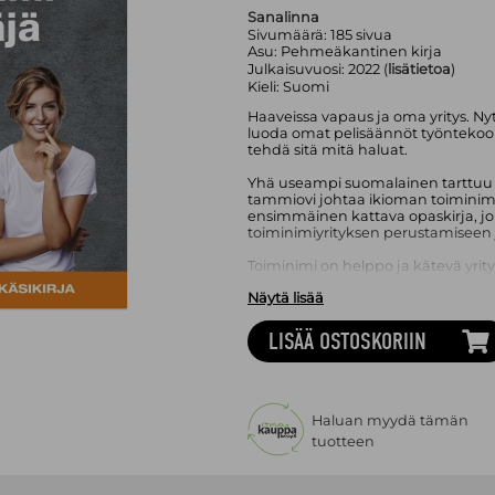
Sanalinna
Sivumäärä:
185
sivua
Asu:
Pehmeäkantinen kirja
Julkaisuvuosi:
2022 (
lisätietoa
)
Kieli:
Suomi
Haaveissa vapaus ja oma yritys. Ny
luoda omat pelisäännöt työntekoon.
tehdä sitä mitä haluat.
Yhä useampi suomalainen tarttuu 
tammiovi johtaa ikioman toimin
ensimmäinen kattava opaskirja, j
toiminimiyrityksen perustamiseen 
Toiminimi on helppo ja kätevä yri
monelta kohdin osakeyhtiömuotoise
Näytä lisää
toiminimen erikoispiirteitä ja tarj
Mitä on kevytyrittäjyys? Koska on 
näihin kysymyksiin tietokirja vastaa
LISÄÄ OSTOSKORIIN
Kirja sopii uudelle yrittäjälle ja my
raikkaita virikkeitä yritystoiminna
käsitellään mm. myyntiä, markkinoi
starttirahaa, kirjanpitoa, verovähen
Haluan myydä tämän
Google-mainontaa, yksityisottoja j
tuotteen
käytännön esimerkkejä.
Moni toiminimiyrittäjä käynnistää 