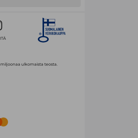
 Suomessa merkittävästi. Tämä opus
Rahanarvoinen vinkkipaketti oman tien
miyrittäjä, toimittaja Pauli Komsi. Hän
stä käsittelevän tietokirjan.
ITÄ
 miljoonaa ulkomaista teosta.