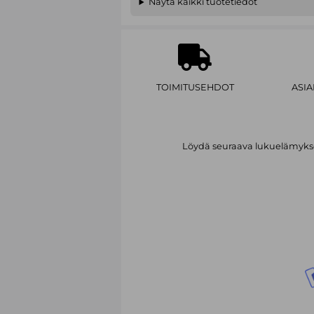
Näytä kaikki tuotetiedot
TOIMITUSEHDOT
ASI
Löydä seuraava lukuelämykses