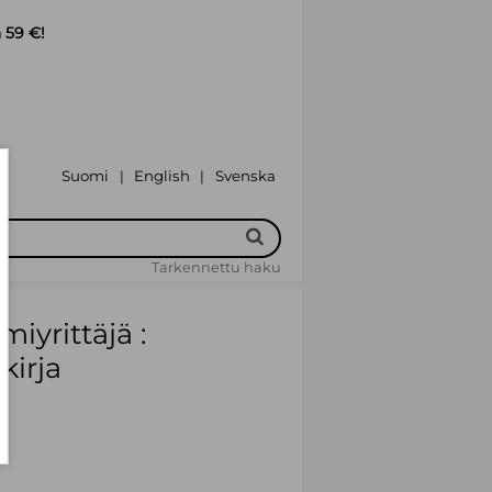
 59 €!
Suomi
English
Svenska
|
|
Tarkennettu haku
iyrittäjä :
kirja