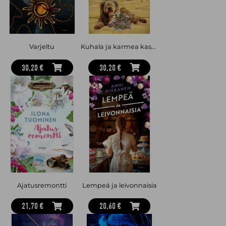
Varjeltu
Kuhala ja karmea kasarikesä
30,20 €
30,20 €
Ajatusremontti
Lempeä ja leivonnaisia
21,70 €
20,60 €