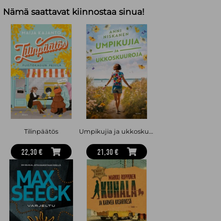
Nämä saattavat kiinnostaa sinua!
Tilinpäätös
Umpikujia ja ukkoskuuroja
22,30 €
21,30 €