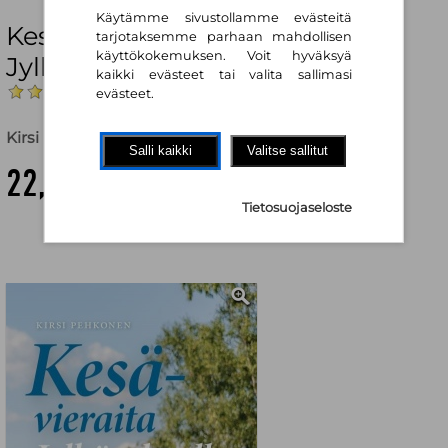
Käytämme sivustollamme evästeitä
Kesävieraita Jylhäsalmella :
tarjotaksemme parhaan mahdollisen
käyttökokemuksen. Voit hyväksyä
Jylhäsalmi 10
kaikki evästeet tai valita sallimasi
(Arvostelut: 1)
evästeet.
Kirsi Pehkonen
Salli kaikki
Valitse sallitut
22,00 €
Tietosuojaseloste