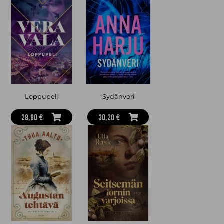
Loppupeli
Sydänveri
28,80 €
30,20 €