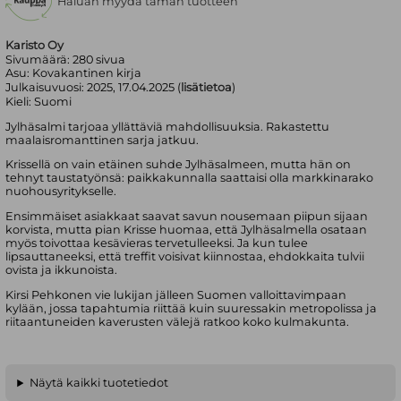
Haluan myydä tämän tuotteen
Karisto Oy
Sivumäärä:
280
sivua
Asu:
Kovakantinen kirja
Julkaisuvuosi:
2025, 17.04.2025 (
lisätietoa
)
Kieli:
Suomi
Jylhäsalmi tarjoaa yllättäviä mahdollisuuksia. Rakastettu
maalaisromanttinen sarja jatkuu.
Krissellä on vain etäinen suhde Jylhäsalmeen, mutta hän on
tehnyt taustatyönsä: paikkakunnalla saattaisi olla markkinarako
nuohousyritykselle.
Ensimmäiset asiakkaat saavat savun nousemaan piipun sijaan
korvista, mutta pian Krisse huomaa, että Jylhäsalmella osataan
myös toivottaa kesävieras tervetulleeksi. Ja kun tulee
lipsauttaneeksi, että treffit voisivat kiinnostaa, ehdokkaita tulvii
ovista ja ikkunoista.
Kirsi Pehkonen vie lukijan jälleen Suomen valloittavimpaan
kylään, jossa tapahtumia riittää kuin suuressakin metropolissa ja
riitaantuneiden kaverusten välejä ratkoo koko kulmakunta.
Näytä kaikki tuotetiedot