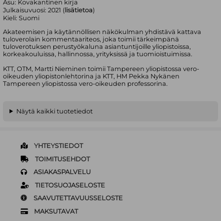
Asu:
Kovakantinen kirja
Julkaisuvuosi:
2021 (
lisätietoa
)
Kieli:
Suomi
Akateemisen ja käytännöllisen näkökulman yhdistävä kattava
tuloverolain kommentaariteos, joka toimii tärkeimpänä
tuloverotuksen perustyökaluna asiantuntijoille yliopistoissa,
korkeakouluissa, hallinnossa, yrityksissä ja tuomioistuimissa.
KTT, OTM, Martti Nieminen toimii Tampereen yliopistossa vero-
oikeuden yliopistonlehtorina ja KTT, HM Pekka Nykänen
Tampereen yliopistossa vero-oikeuden professorina.
Näytä kaikki tuotetiedot
YHTEYSTIEDOT
TOIMITUSEHDOT
ASIAKASPALVELU
TIETOSUOJASELOSTE
SAAVUTETTAVUUSSELOSTE
MAKSUTAVAT