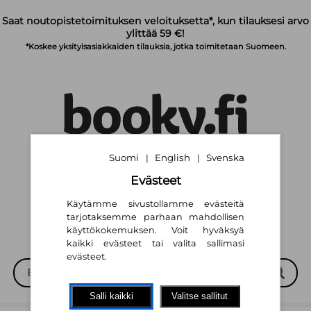
Siirry pääsisältöön
Saat noutopistetoimituksen veloituksetta*, kun tilauksesi arvo
ylittää 59 €!
*Koskee yksityisasiakkaiden tilauksia, jotka toimitetaan Suomeen.
Suomi
English
Svenska
|
|
Suomi
English
Svenska
|
|
Evästeet
Käytämme sivustollamme evästeitä
tarjotaksemme parhaan mahdollisen
käyttökokemuksen. Voit hyväksyä
kaikki evästeet tai valita sallimasi
evästeet.
Salli kaikki
Valitse sallitut