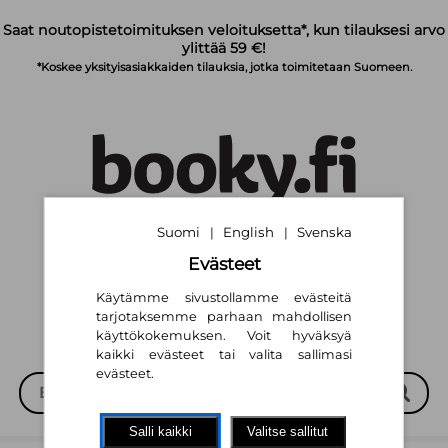
Siirry pääsisältöön
Saat noutopistetoimituksen veloituksetta*, kun tilauksesi arvo
ylittää 59 €!
*Koskee yksityisasiakkaiden tilauksia, jotka toimitetaan Suomeen.
Suomi
English
Svenska
|
|
Suomi
English
Svenska
|
|
Evästeet
Käytämme sivustollamme evästeitä
tarjotaksemme parhaan mahdollisen
käyttökokemuksen. Voit hyväksyä
kaikki evästeet tai valita sallimasi
evästeet.
Salli kaikki
Valitse sallitut