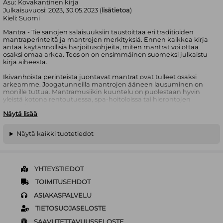
Asu:
Kovakantinen kirja
Julkaisuvuosi:
2023, 30.05.2023 (
lisätietoa
)
Kieli:
Suomi
Mantra - Tie sanojen salaisuuksiin taustoittaa eri traditioiden
mantraperinteitä ja mantrojen merkityksiä. Ennen kaikkea kirja
antaa käytännöllisiä harjoitusohjeita, miten mantrat voi ottaa
osaksi omaa arkea. Teos on on ensimmäinen suomeksi julkaistu
kirja aiheesta.
Ikivanhoista perinteistä juontavat mantrat ovat tulleet osaksi
arkeamme. Joogatunneilla mantrojen ääneen lausuminen on
monille tuttua. Mantramusiikin kuuntelu on puolestaan hyvin
yleistä kotona rentoutuessa, spa-hoitoloissa tai hierontojen
taustalla.
Näytä lisää
Mantran kauneus ja muutosvoima on kaikkien tavoitettavissa.
Mantrat tarjoavat keinoja stressin ja kiireisen elämänrytmin
Näytä kaikki tuotetiedot
tauottamiseen. Joidenkin näkemysten mukaan mantrassa
itsessään on parantavaa voimaa, ja sen värähtelyt sisältävät
henkistä energiaa.
Itse mantra-sana on sanskritinkielinen ja koostuu kahdesta
YHTEYSTIEDOT
osasta manas, joka tarkoittaa mieltä ja trayate, suojelua
tarkoittavasta verbistä. Voisi ehkä sanoa, että mantra suojelee
TOIMITUSEHDOT
mieltä harhailemasta arjen ajatuksissa ja auttaa siten
ASIAKASPALVELU
keskittymisessä tai mielen hiljentämisessä.
TIETOSUOJASELOSTE
Petra Streng on kuvataiteilija (TaM), kirjailija ja joogaohjaaja (KRI).
Hän toimii laajalti taiteen ja hyvinvoinnin kentällä. Petra fasilitoi
SAAVUTETTAVUUSSELOSTE