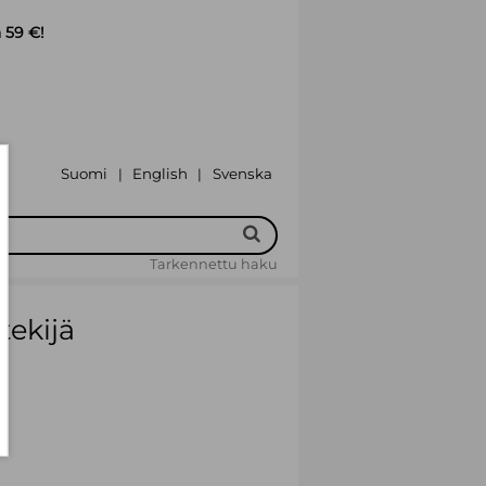
 59 €!
Suomi
English
Svenska
|
|
Tarkennettu haku
tekijä