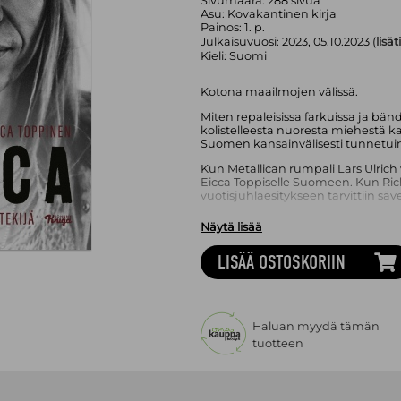
Sivumäärä:
288
sivua
Asu:
Kovakantinen kirja
Painos:
1. p.
Julkaisuvuosi:
2023, 05.10.2023 (
lisä
Kieli:
Suomi
Kotona maailmojen välissä.
Miten repaleisissa farkuissa ja bä
kolistelleesta nuoresta miehestä 
Suomen kansainvälisesti tunnetuin s
Kun Metallican rumpali Lars Ulrich v
Eicca Toppiselle Suomeen. Kun Ri
vuotisjuhlaesitykseen tarvittiin säve
Ura miljoonamyynteihin yltäneen
Näytä lisää
vienyt Eicca Toppisen ympäri maai
uhmaava menestystarina alkoi, kun
LISÄÄ OSTOSKORIIN
versioida Metallicaa neljällä sellol
yhdistävä orkesteri, jonka uralle ei
Bändielämän keskellä Eicca kasvatti 
elämää Sipoossa – kunnes pitkä aviol
mutta jokin pakotti eteenpäin.
Haluan myydä tämän
tuotteen
Eicca – Yhdistävä tekijä ilmestyy 
Petri Silas on kirjoittanut ammatikse
yli 25 vuoden ajan lehtiin ja tietok