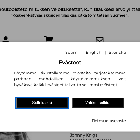
noutopistetoimituksen veloituksetta*, kun tilauksesi arvo ylittää
*Koskee yksityisasiakkaiden tilauksia, jotka toimitetaan Suomeen.
IRJAUDU
OSTOSKORI
TILAA UUTISKIRJE
Suomi
English
Svenska
|
|
Evästeet
Käytämme sivustollamme evästeitä tarjotaksemme
parhaan mahdollisen käyttökokemuksen. Voit
hyväksyä kaikki evästeet tai valita sallimasi evästeet.
Eicca – Yhdistävä 
Petri Silas
,
Eicca Toppinen
Salli kaikki
Valitse sallitut
9,50 €
Tietosuojaseloste
Johnny Kniga