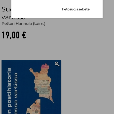
Suomen postihistoria kolmessa
Tietosuojaseloste
vartissa
Petteri Hannula (toim.)
19,00 €