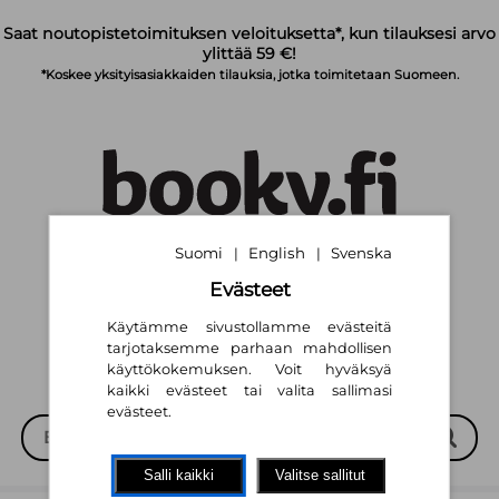
Siirry pääsisältöön
Saat noutopistetoimituksen veloituksetta*, kun tilauksesi arvo
ylittää 59 €!
*Koskee yksityisasiakkaiden tilauksia, jotka toimitetaan Suomeen.
Suomi
English
Svenska
|
|
Suomi
English
Svenska
|
|
Evästeet
Käytämme sivustollamme evästeitä
tarjotaksemme parhaan mahdollisen
käyttökokemuksen. Voit hyväksyä
kaikki evästeet tai valita sallimasi
evästeet.
Salli kaikki
Valitse sallitut