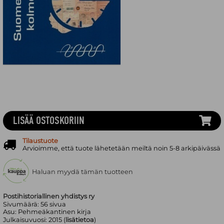
LISÄÄ OSTOSKORIIN
Tilaustuote
Arvioimme, että tuote lähetetään meiltä noin 5-8 arkipäivässä
Haluan myydä tämän tuotteen
Postihistoriallinen yhdistys ry
Sivumäärä:
56
sivua
Asu:
Pehmeäkantinen kirja
Julkaisuvuosi:
2015 (
lisätietoa
)