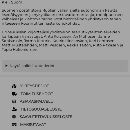
Kieli:
Suomi
Suomen postihistoria Ruotsin vallan ajalta autonomian kautta
itsenäisyyteen ja nykyaikaan on tavattoman laaja, monipuolinen,
vaiheikas ja kiehtova tarina. Postihistoriallinen yhdistys on tähän
niteeseen koonnut tarinasta kohokohdat.
Eri osuuksien kirjoittajiksi yhdistys on saanut kyseisten alueiden
kärkipään harrastajat: Antti Roivaisen, Ari Muhosen, Janne
Sahlsteinin, Jorma Keturin, Kaarlo Hirvikosken, Kari Lehtosen,
Matti Mustalahden, Matti Pesosen, Pekka Taiton, Risto Pitkäsen ja
Tapio Hakoniemen.
Näytä kaikki tuotetiedot
YHTEYSTIEDOT
TOIMITUSEHDOT
ASIAKASPALVELU
TIETOSUOJASELOSTE
SAAVUTETTAVUUSSELOSTE
MAKSUTAVAT