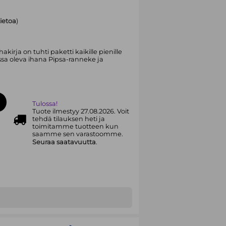
tietoa
)
kirja on tuhti paketti kaikille pienille
essa oleva ihana Pipsa-ranneke ja
Tulossa!
Tuote ilmestyy 27.08.2026. Voit
tehdä tilauksen heti ja
toimitamme tuotteen kun
saamme sen varastoomme.
Seuraa saatavuutta
.