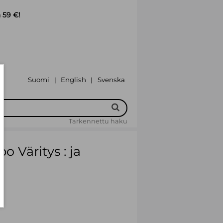
 59 €!
Suomi
English
Svenska
|
|
Tarkennettu haku
o Väritys : ja