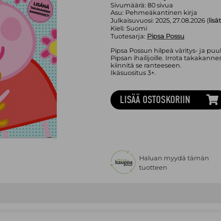
Sivumäärä:
80
sivua
Asu:
Pehmeäkantinen kirja
Julkaisuvuosi:
2025, 27.08.2026 (
lisä
Kieli:
Suomi
Tuotesarja:
Pipsa Possu
Pipsa Possun hilpeä väritys- ja puuha
Pipsan ihailijoille. Irrota takakann
kiinnitä se ranteeseen.
Ikäsuositus 3+.
LISÄÄ OSTOSKORIIN
Haluan myydä tämän
tuotteen