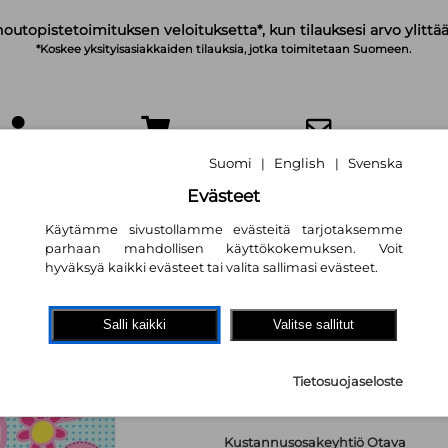
noutopistetoimituksen veloituksetta*, kun tilauksesi arvo ylittää
*Koskee yksityisasiakkaiden tilauksia, jotka toimitetaan Suomeen.
IRJAUDU
OSTOSKORI
TILAA UUTISKIRJE
Suomi
English
Svenska
|
|
Evästeet
Käytämme sivustollamme evästeitä tarjotaksemme
parhaan mahdollisen käyttökokemuksen. Voit
hyväksyä kaikki evästeet tai valita sallimasi evästeet.
Pipsa Possu. Jumb
Salli kaikki
Valitse sallitut
puuhakirja
10,10 €
Tietosuojaseloste
Kustannusosakeyhtiö Otava