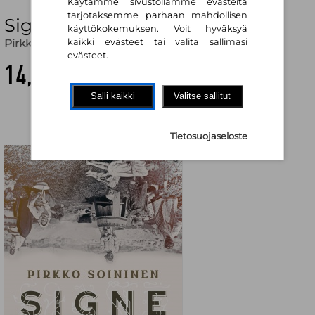
Käytämme sivustollamme evästeitä
tarjotaksemme parhaan mahdollisen
Signe
käyttökokemuksen. Voit hyväksyä
Pirkko Soininen
kaikki evästeet tai valita sallimasi
evästeet.
14,60 €
Salli kaikki
Valitse sallitut
Tietosuojaseloste