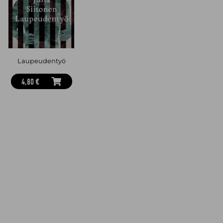
Turussa asuva kirjailija ja vapaa toimittaja
Pirkko Soininen
(s.
1969) tunnetaan taiteilijoista ja kirjailijoista kertovista
romaaneistaan.
Signe
on hänen yhdeksäs kaunokirjallinen
teoksensa.
Laupeudentyö
4,80 €