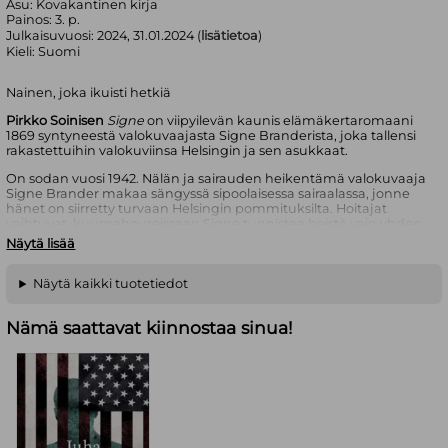
Asu:
Kovakantinen kirja
Painos:
3. p.
Julkaisuvuosi:
2024, 31.01.2024 (
lisätietoa
)
Kieli:
Suomi
Nainen, joka ikuisti hetkiä
Pirkko Soinisen
Signe
on viipyilevän kaunis elämäkertaromaani
1869 syntyneestä valokuvaajasta Signe Branderista, joka tallensi
rakastettuihin valokuviinsa Helsingin ja sen asukkaat.
On sodan vuosi 1942. Nälän ja sairauden heikentämä valokuvaaja
Signe Brander makaa sängyssä sipoolaisessa sairaalassa, jonne
hänet on siirretty turvaan Helsingin pommituksilta. Hoitajat
vaihtuvat, kuumehoureissaan Signe tunnistaa heistä vain yhden,
sen viileäkätisen.
Näytä lisää
Laudoin peitetyt ikkunat luovat sairaalan sisälle camera obscuran,
hämärän huoneen. Lautojen raoista siivilöityvä valo heijastaa
Näytä kaikki tuotetiedot
rakeisia kuvia seinälle, ja Signe muistaa omat valokuvansa, ajan
virrasta ikuistetut hetket. Helsingin rannat pyykkäreineen,
Nämä saattavat kiinnostaa sinua!
katoavat puutalokorttelit ja työmaat rakentajineen. Painavan
kameran, muhkuraiset kadut, kiristävän korsetin ja väsyneet
jalat.
Signe Branderin valokuvat herättävät henkiin menneen ajan
kaupungin yhtä elävästi kuin Pirkko Soinisen kirjan toisiinsa
silmukoidut sanat herättävät henkiin naisen kameran takana,
Signen.