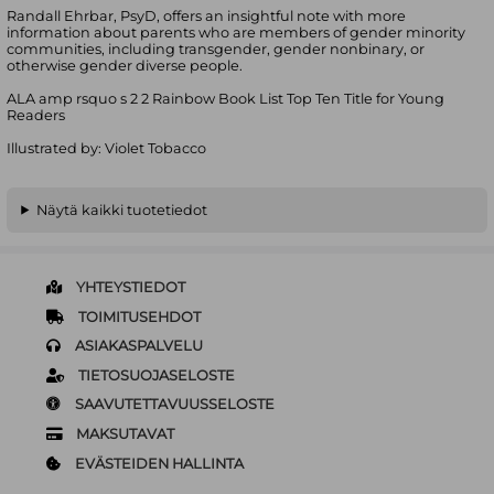
Randall Ehrbar, PsyD, offers an insightful note with more
information about parents who are members of gender minority
communities, including transgender, gender nonbinary, or
otherwise gender diverse people.
ALA amp rsquo s 2 2 Rainbow Book List Top Ten Title for Young
Readers
Illustrated by: Violet Tobacco
Näytä kaikki tuotetiedot
YHTEYSTIEDOT
TOIMITUSEHDOT
ASIAKASPALVELU
TIETOSUOJASELOSTE
SAAVUTETTAVUUSSELOSTE
MAKSUTAVAT
EVÄSTEIDEN HALLINTA