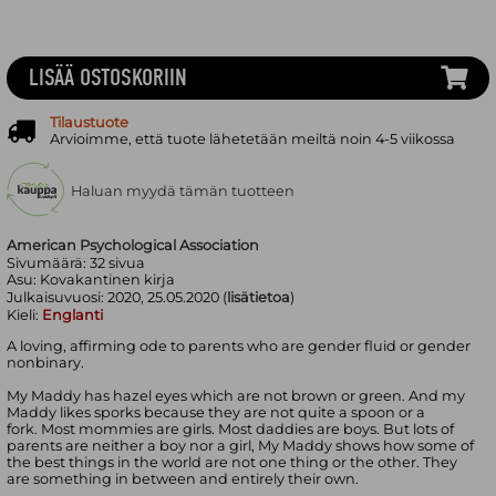
LISÄÄ OSTOSKORIIN
Tilaustuote
Arvioimme, että tuote lähetetään meiltä noin 4-5 viikossa
Haluan myydä tämän tuotteen
American Psychological Association
Sivumäärä:
32
sivua
Asu:
Kovakantinen kirja
Julkaisuvuosi:
2020, 25.05.2020 (
lisätietoa
)
Kieli:
Englanti
A loving, affirming ode to parents who are gender fluid or gender
nonbinary.
My Maddy has hazel eyes which are not brown or green. And my
Maddy likes sporks because they are not quite a spoon or a
fork. Most mommies are girls. Most daddies are boys. But lots of
parents are neither a boy nor a girl, My Maddy shows how some of
the best things in the world are not one thing or the other. They
are something in between and entirely their own.