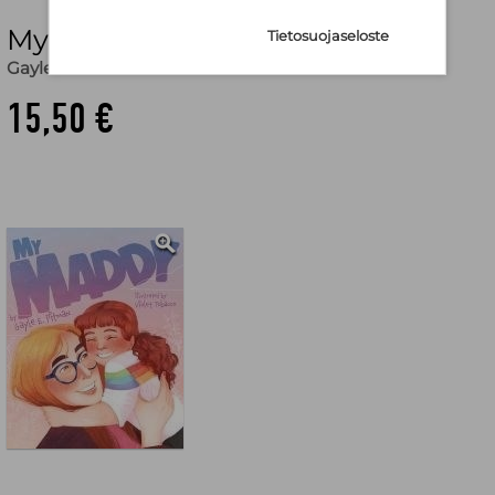
My Maddy
Tietosuojaseloste
Gayle E. Pitman
15,50 €