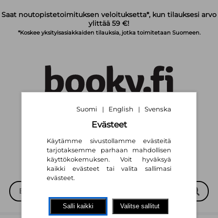
Siirry pääsisältöön
Saat noutopistetoimituksen veloituksetta*, kun tilauksesi arvo
ylittää 59 €!
*Koskee yksityisasiakkaiden tilauksia, jotka toimitetaan Suomeen.
Suomi
English
Svenska
|
|
Suomi
English
Svenska
|
|
Evästeet
Käytämme sivustollamme evästeitä
tarjotaksemme parhaan mahdollisen
käyttökokemuksen. Voit hyväksyä
kaikki evästeet tai valita sallimasi
evästeet.
Salli kaikki
Valitse sallitut