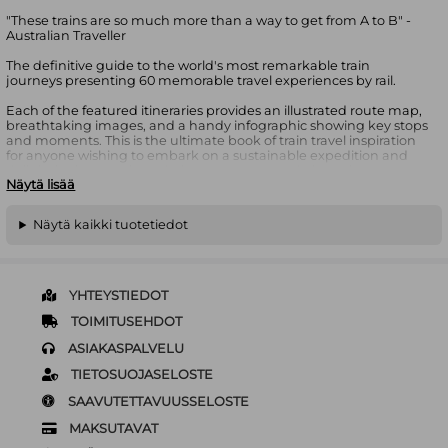
"These trains are so much more than a way to get from A to B" -
Australian Traveller
The definitive guide to the world's most remarkable train
journeys presenting 60 memorable travel experiences by rail.
Each of the featured itineraries provides an illustrated route map,
breathtaking images, and a handy infographic showing key stops
and moments. This is the ultimate book of train travel inspiration
for anyone wishing to embark on a sustainable expedition and
delight in the people and places encountered along the way.
Näytä lisää
Inside Amazing Train Journeys:
Näytä kaikki tuotetiedot
Fully revised and updated 2nd edition featuring 60 of the best
train journeys on the planet from classic long-haul trips, to little-
known gems, and those which have achieved Unesco World
YHTEYSTIEDOT
Heritage status
10 incredible NEW adventures by rail including: Ferrocarril de
TOIMITUSEHDOT
Sóller (Spain); Linha do Douro (Portugal); The Flåmsbana
ASIAKASPALVELU
(Norway); The Kusttram (Belgium); Havana to Santiago de Cuba
(Cuba); Mombasa to Nairobi (Kenya); Kalka to Shimla (India);
TIETOSUOJASELOSTE
Tokaido & Sanyo Shinkansen (Japan); Mr Henderson’s Railway
(Spain); Tangier to Marrkesh (Morocco)
SAAVUTETTAVUUSSELOSTE
Stunning photography, route map, and journey tracker
infographics so you know where to sit for the best views; when to
MAKSUTAVAT
spot iconic landmarks; and train stops to disembark at to extend