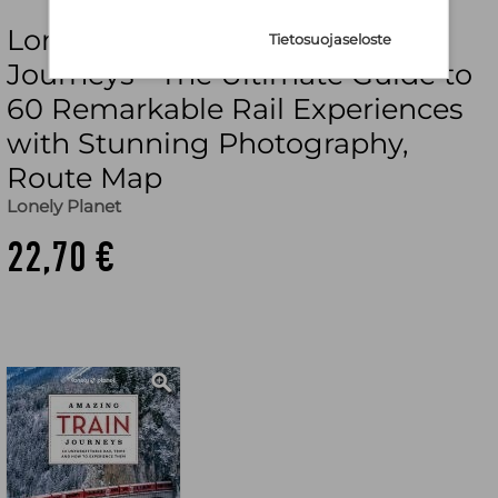
Lonely Planet Amazing Train
Tietosuojaseloste
Journeys - The Ultimate Guide to
60 Remarkable Rail Experiences
with Stunning Photography,
Route Map
Lonely Planet
22,70 €