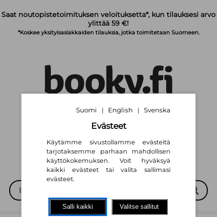
Siirry pääsisältöön
Saat noutopistetoimituksen veloituksetta*, kun tilauksesi arvo
ylittää 59 €!
*Koskee yksityisasiakkaiden tilauksia, jotka toimitetaan Suomeen.
Suomi
English
Svenska
|
|
Suomi
English
Svenska
|
|
Evästeet
Käytämme sivustollamme evästeitä
tarjotaksemme parhaan mahdollisen
käyttökokemuksen. Voit hyväksyä
kaikki evästeet tai valita sallimasi
evästeet.
Salli kaikki
Valitse sallitut