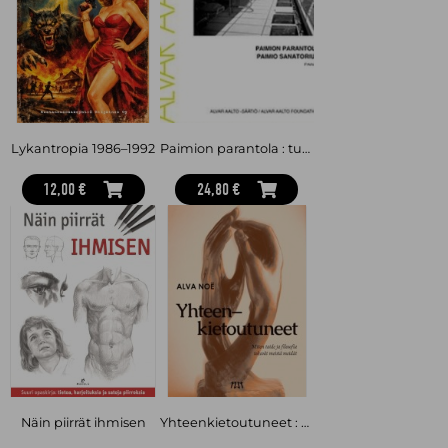
Lykantropia 1986–1992
Paimion parantola : tuberkuloosiparantola, Paimio 1929-32, Alvar Aallon arkkitehtuuria no 1
12,00 €
24,80 €
Näin piirrät ihmisen
Yhteenkietoutuneet : miten taide ja filosofia tekevät meistä meidät