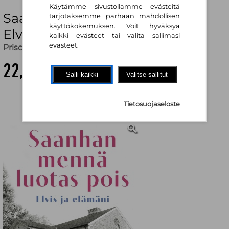
Käytämme sivustollamme evästeitä
Saanhan mennä luotas pois —
tarjotaksemme parhaan mahdollisen
käyttökokemuksen. Voit hyväksyä
Elvis ja elämäni
kaikki evästeet tai valita sallimasi
evästeet.
Priscilla Beaulieu Presley
,
Jussi Tuomas Kivi (käänt.)
22,70 €
Salli kaikki
Valitse sallitut
Tietosuojaseloste