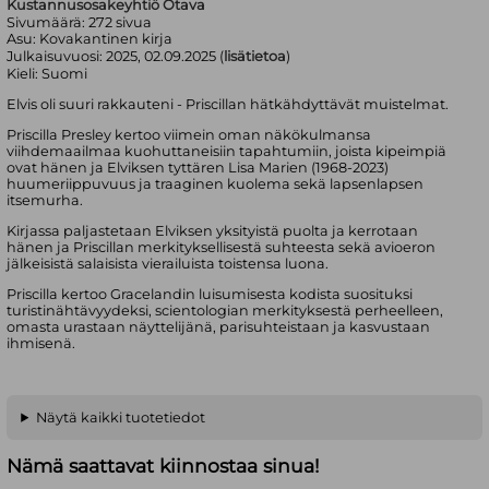
Kustannusosakeyhtiö Otava
Sivumäärä:
272
sivua
Asu:
Kovakantinen kirja
Julkaisuvuosi:
2025, 02.09.2025 (
lisätietoa
)
Kieli:
Suomi
Elvis oli suuri rakkauteni - Priscillan hätkähdyttävät muistelmat.
Priscilla Presley kertoo viimein oman näkökulmansa
viihdemaailmaa kuohuttaneisiin tapahtumiin, joista kipeimpiä
ovat hänen ja Elviksen tyttären Lisa Marien (1968-2023)
huumeriippuvuus ja traaginen kuolema sekä lapsenlapsen
itsemurha.
Kirjassa paljastetaan Elviksen yksityistä puolta ja kerrotaan
hänen ja Priscillan merkityksellisestä suhteesta sekä avioeron
jälkeisistä salaisista vierailuista toistensa luona.
Priscilla kertoo Gracelandin luisumisesta kodista suosituksi
turistinähtävyydeksi, scientologian merkityksestä perheelleen,
omasta urastaan näyttelijänä, parisuhteistaan ja kasvustaan
ihmisenä.
Näytä kaikki tuotetiedot
Nämä saattavat kiinnostaa sinua!