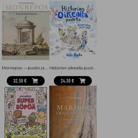
Monrepos — puisto ja kirjasto Viipurissa
Historian oikealla puolella
32,50 €
24,30 €