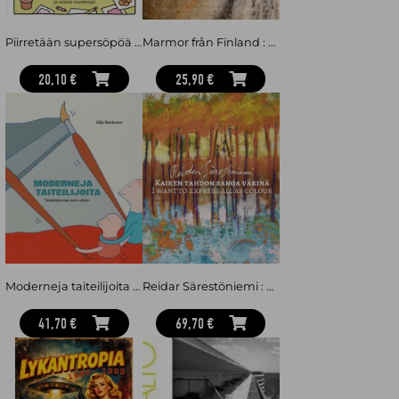
Piirretään supersöpöä : Opi piirtämään herttaisia hahmoja ja suloisia maailmoja
Marmor från Finland : Svenskt maktsymbol under flera sekel
20,10 €
25,90 €
Moderneja taiteilijoita : taidehistoriaa omin silmin
Reidar Särestöniemi : Kaiken tahdon sanoa värinä = I want to express all as colour
41,70 €
69,70 €