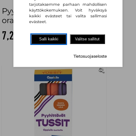
tarjotaksemme parhaan mahdollisen
Pyyhittävät tussit - musta,
käyttökokemuksen. Voit hyväksyä
kaikki evästeet tai valita sallimasi
oranssi, liila
evästeet.
7,20 €
Salli kaikki
Valitse sallitut
Tietosuojaseloste