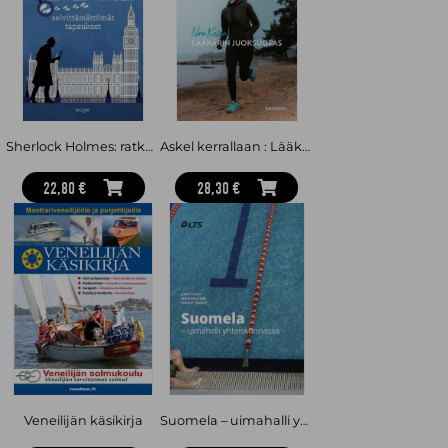
Sherlock Holmes: ratkaise selvittämättömät tapaukset
Askel kerrallaan : Lääkärin juoksuopas
22,80 €
28,30 €
Veneilijän käsikirja
Suomela – uimahalli yhteiskunnassa