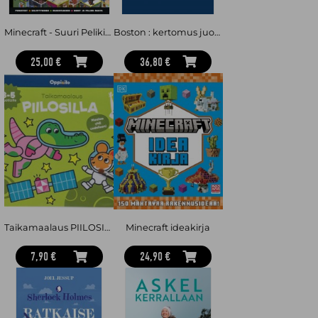
Minecraft - Suuri Pelikirja 2026
Boston : kertomus juoksusta
25,00 €
36,80 €
Taikamaalaus PIILOSILLA -puuhakirja 3-5 v
Minecraft ideakirja
7,90 €
24,90 €