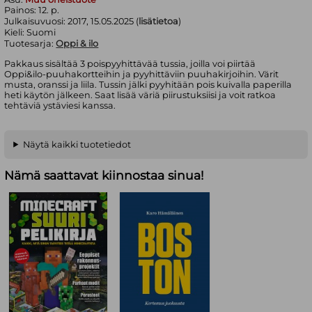
Painos:
12. p.
Julkaisuvuosi:
2017, 15.05.2025 (
lisätietoa
)
Kieli:
Suomi
Tuotesarja:
Oppi & ilo
Pakkaus sisältää 3 poispyyhittävää tussia, joilla voi piirtää
Oppi&ilo-puuhakortteihin ja pyyhittäviin puuhakirjoihin. Värit
musta, oranssi ja liila. Tussin jälki pyyhitään pois kuivalla paperilla
heti käytön jälkeen. Saat lisää väriä piirustuksiisi ja voit ratkoa
tehtäviä ystäviesi kanssa.
Näytä kaikki tuotetiedot
Nämä saattavat kiinnostaa sinua!