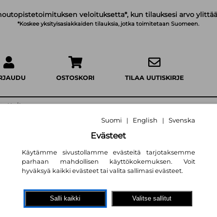
noutopistetoimituksen veloituksetta*, kun tilauksesi arvo ylittää
*Koskee yksityisasiakkaiden tilauksia, jotka toimitetaan Suomeen.
IRJAUDU
OSTOSKORI
TILAA UUTISKIRJE
Suomi
English
Svenska
|
|
Evästeet
Nolo elämäni: Oli
Käytämme sivustollamme evästeitä tarjotaksemme
Rachel Renée Russell
,
Rachel 
parhaan mahdollisen käyttökokemuksen. Voit
(käänt.)
hyväksyä kaikki evästeet tai valita sallimasi evästeet.
16,50 €
Salli kaikki
Valitse sallitut