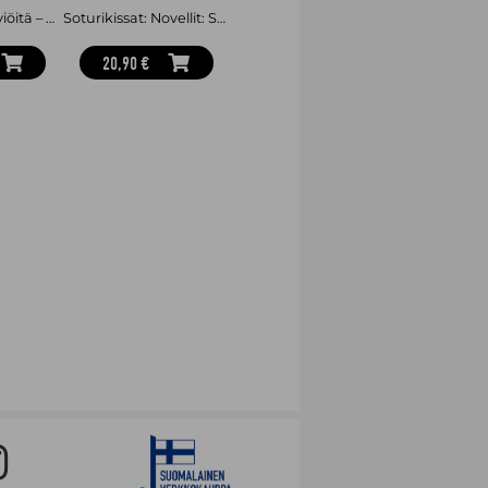
Ei täällä ole hirviöitä – Kauhujen koulu
Soturikissat: Novellit: Soturin polku
20,90 €