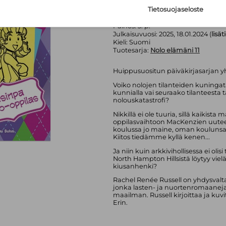
WSOY
Tietosuojaseloste
Sivumäärä:
258
sivua
Asu:
Kovakantinen kirja
Painos:
3. p.
Julkaisuvuosi:
2025, 18.01.2024 (
lisät
Kieli:
Suomi
Tuotesarja:
Nolo elämäni 11
Huippusuositun päiväkirjasarjan y
Voiko nolojen tilanteiden kuningata
kunnialla vai seuraako tilanteesta 
nolouskatastrofi?
Nikkillä ei ole tuuria, sillä kaikis
oppilasvaihtoon MacKenzien uuteen 
koulussa jo maine, oman koulunsa
Kiitos tiedämme kyllä kenen...
Ja niin kuin arkkivihollisessa ei olis
North Hampton Hillsistä löytyy vi
kiusanhenki?
Rachel Renée Russell on yhdysvaltal
jonka lasten- ja nuortenromaaneja
maailman. Russell kirjoittaa ja kuv
Erin.