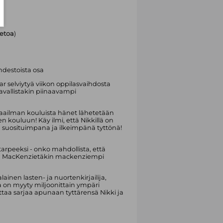
ietoa
)
hdestoista osa
r selviytyä viikon oppilasvaihdosta
tavallistakin piinaavampi
ta maailman kouluista hänet lähetetään
kouluun! Käy ilmi, että Nikkillä on
 suosituimpana ja ilkeimpänä tyttönä!
i tarpeeksi - onko mahdollista, että
elä MacKenzietäkin mackenziempi
ainen lasten- ja nuortenkirjailija,
 on myyty miljoonittain ympäri
ittaa sarjaa apunaan tyttärensä Nikki ja