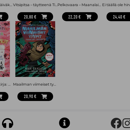
Lottie Brooksin päiväkirja: Levoton leirikoulu
Vitsipitsa – täytteenä Tixtuu ja Aivi
Pelkovaara – Maanalainen tehtävä
20,80 €
22,20 €
24,40 €
Neropatin päiväkirja: Kaaoskemut : Neropatin päiväkirja 20
Maailman viimeiset tyypit: Tuhoojan tukikohta
20,90 €