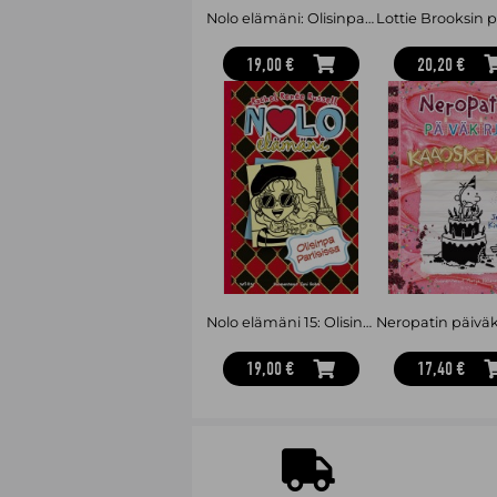
Nolo elämäni: Olisinpa Nikki
19,00 €
20,20 €
Nolo elämäni 15: Olisinpa Pariisissa
19,00 €
17,40 €