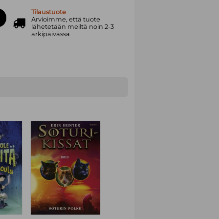
Tilaustuote
Arvioimme, että tuote
lähetetään meiltä noin 2-3
arkipäivässä