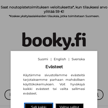
Siirry pääsisältöön
Saat noutopistetoimituksen veloituksetta*, kun tilauksesi arvo
ylittää 59 €!
*Koskee yksityisasiakkaiden tilauksia, jotka toimitetaan Suomeen.
Suomi
English
Svenska
|
|
Suomi
English
Svenska
|
|
Evästeet
Käytämme sivustollamme evästeitä
tarjotaksemme parhaan mahdollisen
käyttökokemuksen. Voit hyväksyä
kaikki evästeet tai valita sallimasi
evästeet.
Salli kaikki
Valitse sallitut