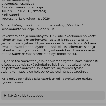
Sivumäärä:
1050
sivua
Asu:
Pehmeäkantinen kirja
Julkaisuvuosi:
2026 (
lisätietoa
)
Kieli:
Suomi
Tuotesarja:
Lakikokoelmat 2026
Ympäristöön, rakentamiseen ja maankäyttöön liittyvä
lainsäädäntö on laaja kokonaisuus.
Rakentaminen ja maankäyttö 2026 -lakikokoelmaan on koottu
rakentamista ja maankäyttöä koskeva lainsäädäntö sekä
ympäristönsuojeluun liittyvä keskeinen lainsäädäntö. Mukana
ovat kattavasti maankäytön suunnitteluun, rakentamiseen ja
rakentamisen työsuojeluun liittyvät säädökset. Lisäksi kirjassa on
otteita Suomen rakentamismääräyskokoelmasta.
Kirja sisältää säädösten ja rakennusmääräysten lisäksi runsaasti
oikeustapauksia sekä toimituksellisia huomautuksia, jotka
helpottavat säädösten soveltamista käytännön työssä.
Asiahakemistosta on helppo löytää etsimänsä säädökset.
Kirja palvelee kaikkia rakentamisen tai kaavoituksen parissa
työskenteleviä.
Näytä kaikki tuotetiedot