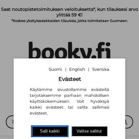
Siirry pääsisältöön
Saat noutopistetoimituksen veloituksetta*, kun tilauksesi arvo
ylittää 59 €!
*Koskee yksityisasiakkaiden tilauksia, jotka toimitetaan Suomeen.
Suomi
English
Svenska
|
|
Suomi
English
Svenska
|
|
Evästeet
Käytämme sivustollamme evästeitä
tarjotaksemme parhaan mahdollisen
käyttökokemuksen. Voit hyväksyä
kaikki evästeet tai valita sallimasi
evästeet.
Salli kaikki
Valitse sallitut