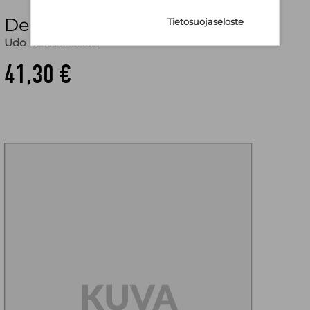
Der Tod der Medea
Tietosuojaseloste
Udo Rauchfleisch
41,30 €