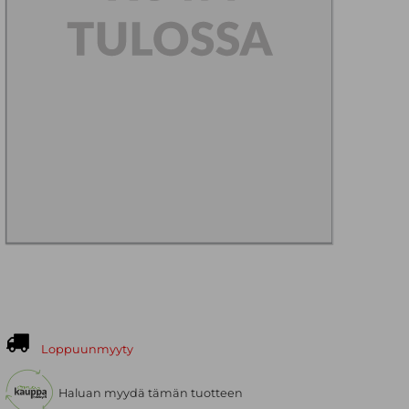
Loppuunmyyty
Haluan myydä tämän tuotteen