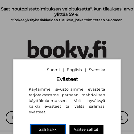
Siirry pääsisältöön
Saat noutopistetoimituksen veloituksetta*, kun tilauksesi arvo
ylittää 59 €!
*Koskee yksityisasiakkaiden tilauksia, jotka toimitetaan Suomeen.
Suomi
English
Svenska
|
|
Suomi
English
Svenska
|
|
Evästeet
Käytämme sivustollamme evästeitä
tarjotaksemme parhaan mahdollisen
käyttökokemuksen. Voit hyväksyä
kaikki evästeet tai valita sallimasi
evästeet.
Salli kaikki
Valitse sallitut