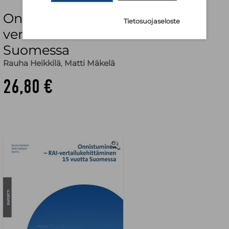
Onnistuminen : RAI-
Tietosuojaseloste
vertailukehittäminen 15 vuotta
Suomessa
Rauha Heikkilä
,
Matti Mäkelä
26,80 €