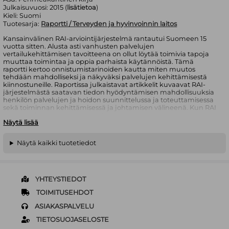
Julkaisuvuosi:
2015 (
lisätietoa
)
Kieli:
Suomi
Tuotesarja:
Raportti / Terveyden ja hyvinvoinnin laitos
Kansainvälinen RAI-arviointijärjestelmä rantautui Suomeen 15
vuotta sitten. Alusta asti vanhusten palvelujen
vertailukehittämisen tavoitteena on ollut löytää toimivia tapoja
muuttaa toimintaa ja oppia parhaista käytännöistä. Tämä
raportti kertoo onnistumistarinoiden kautta miten muutos
tehdään mahdolliseksi ja näkyväksi palvelujen kehittämisestä
kiinnostuneille. Raportissa julkaistavat artikkelit kuvaavat RAI-
järjestelmästä saatavan tiedon hyödyntämisen mahdollisuuksia
henkilön palvelujen ja hoidon suunnittelussa ja toteuttamisessa
sekä toiminnan kehittämisessä ja johtamisen välineenä. Kun RAI
on osana johtamisjärjestelmää, siitä saatavan tiedon avulla
Näytä lisää
voidaan asettaa toiminnalle tavoitteita ja arvioida kehittämistyön
tuloksia. Suomalainen vanhuspalvelujen laatu näyttää
kansainvälisessä vertailussa sijoittuvan hyvän ja huonon
Näytä kaikki tuotetiedot
keskivälille; moni asia on 2000-luvun alusta kehittynyt
myönteisesti, ja Suomella on hyvät edellytykset rakentaa
vanhuspalvelunsa tulevina vuosina mallikelpoisiksi.
YHTEYSTIEDOT
TOIMITUSEHDOT
ASIAKASPALVELU
TIETOSUOJASELOSTE