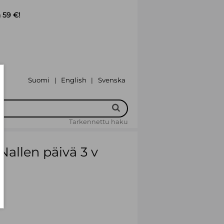
 59 €!
Suomi
English
Svenska
|
|
Tarkennettu haku
allen päivä 3 v