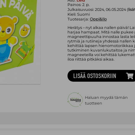
Asu:
Lelu
Painos:
2. p.
Julkaisuvuosi:
2024, 06.05.2024 (
lisä
Kieli:
Suomi
Tuotesarja:
Oppi&Ilo
Herätys – nyt alkaa nallen päivä! Lai
harjaa hampaat. Mitä nalle pukee 
magneettipuuha innostaa lasta le
rytmiä ja rutiineja yhdessä nallen
kehittää lapsen hienomotoriikkaa j
tutkiminen kuvanlukutaitoa ja nim
magneeteilla voi kehittää lukema
iloa riittää pitkäksi aikaa.
LISÄÄ OSTOSKORIIN
Haluan myydä tämän
tuotteen