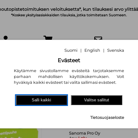
noutopistetoimituksen veloituksetta*, kun tilauksesi arvo ylittää
*Koskee yksityisasiakkaiden tilauksia, jotka toimitetaan Suomeen.
IRJAUDU
OSTOSKORI
TILAA UUTISKIRJE
Suomi
English
Svenska
|
|
Evästeet
Käytämme sivustollamme evästeitä tarjotaksemme
parhaan mahdollisen käyttökokemuksen. Voit
hyväksyä kaikki evästeet tai valita sallimasi evästeet.
Magneettipuuha N
Salli kaikki
Valitse sallitut
Reetta Wirtanen
17,00 €
Tietosuojaseloste
Sanoma Pro Oy