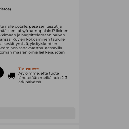
tietoa
)
ta nalle potalle, pese sen tassut ja
päälleen tai syö aamupalaksi? Iloinen
ikkimään ja harjoittelemaan päivän
 kanssa. Kuvien kokoaminen taululle
a keskittymistä, yksityiskohtien
eäminen sanavarastoa. Kestävillä
ttoman määrän omia leikkejä, joten
Tilaustuote
Arvioimme, että tuote
lähetetään meiltä noin 2-3
arkipäivässä