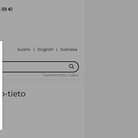
 59 €!
Suomi
English
Svenska
|
|
Tarkennettu haku
o-tieto