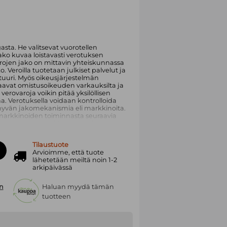
sta. He valitsevat vuorotellen
ako kuvaa loistavasti verotuksen
rojen jako on mittavin yhteiskunnassa
 Veroilla tuotetaan julkiset palvelut ja
tuuri. Myös oikeusjärjestelmän
rvaavat omistusoikeuden varkauksilta ja
 verovaroja voikin pitää yksilöllisen
 Verotuksella voidaan kontrolloida
hyvän jakomekanismia eli markkinoita.
arkkinoiden toiminnasta seuraavia
 vaikuttaa yksilöiden kulutukseen ja
lovääristymiä. Kuningasjako etsii
ttää konkreettisia poliittisia
Tilaustuote
isen tulonjaon tulisi olla, että se
Arvioimme, että tuote
lisuuksia toimia yhteiskunnassa? Mitkä
lähetetään meiltä noin 1-2
ajat, tasa-arvon ja vapauden
arkipäivässä
arkoitus ja päämäärät?Kirjassa
Walzeria. Kovimmat kritiikit saa Robert
ovat esillä läpi teoksen.
n
Haluan myydä tämän
tuotteen