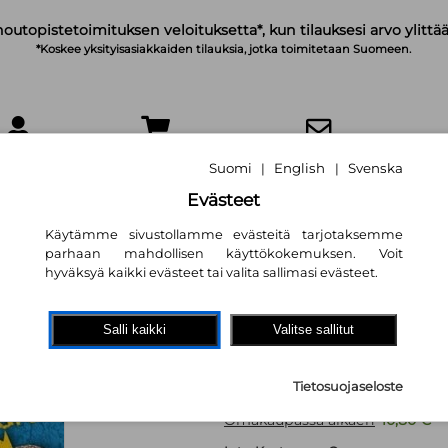
noutopistetoimituksen veloituksetta*, kun tilauksesi arvo ylittää
*Koskee yksityisasiakkaiden tilauksia, jotka toimitetaan Suomeen.
IRJAUDU
OSTOSKORI
TILAA UUTISKIRJE
Suomi
English
Svenska
|
|
Evästeet
Käytämme sivustollamme evästeitä tarjotaksemme
parhaan mahdollisen käyttökokemuksen. Voit
hyväksyä kaikki evästeet tai valita sallimasi evästeet.
Kuningasjako (Int
Reima Launonen
Salli kaikki
Valitse sallitut
22,90 €
Tietosuojaseloste
Omakaupassa alkaen
10,80 €