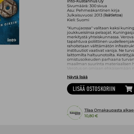
Into-Kustannus Oy
Sivumäärä:
300
sivua
Asu:
Pehmeäkantinen kirja
Julkaisuvuosi:
2013 (
lisätietoa
)
Kieli:
Suomi
"Kunujaossa" valitaan kaksi kuninga
joukkueisiinsa pelaajat. Kuningasj
merkitystä yhteiskunnassa. Verova
tapahtuva poliittinen uudelleenjako.
rahoitetaan välttämätön infrastruk
instituutiot vaativat varoja. Ne tu
laittomilta haltuunotoilta. Kerättyjä
omistusoikeuden parhaana turvana.
maailman suurinta materiaalisen 
Verotus on omiaan ehkäisemään m
haittoja. Verotuksen avulla voimme
Näytä lisää
korjata markkinoiden palkka- ja tu
verotuksen eettisiä perusteita ja esi
vaatimuksia. Millainen yhteiskunnall
LISÄÄ OSTOSKORIIN
edistäisi kaikkien ihmisten mahdol
ovat yksilöiden omistusoikeuden r
vaatimukset ja julkisen sektorin t
fanitetaan John Rawlsia ja Michael 
Nozick. Thomas Nagel ja G. A Cohen 
Tilaa Omakaupasta alkae
10,80 €