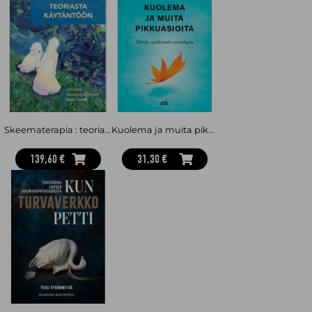
Skeematerapia : teoriasta käytäntöön
Kuolema ja muita pikkuasioita : Elämän rajallisuuden psykologiaa
139,60 €
31,30 €