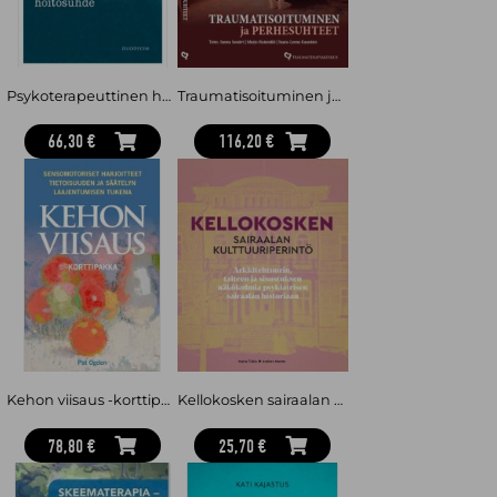
Psykoterapeuttinen hoitosuhde
Traumatisoituminen ja perhesuhteet
66,30 €
116,20 €
Kehon viisaus -korttipakka (65 korttia) : Sensomotoriset harjoitteet tietoisuuden ja säätelyn laajentumisen tukena
Kellokosken sairaalan kulttuuriperintö : arkkitehtuurin taiteen ja sisustuksen näkökulmia psykiatrisen sairaalan historiaan
78,80 €
25,70 €