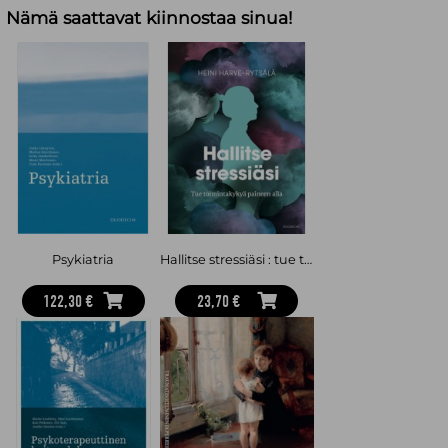
Nämä saattavat kiinnostaa sinua!
Psykiatria
Hallitse stressiäsi : tue toimintakykyä paineen alla
122,30 €
23,70 €