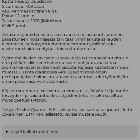
Kustannus oy Duodecim
Sivumäärä:
408
sivua
Asu:
Pehmeäkantinen kirja
Painos:
2. uud. p.
Julkaisuvuosi:
2026 (
lisätietoa
)
Kieli:
Suomi
Jokaisen syömishäiriötä sairastavan tarina on ainutlaatuinen.
Sairastuneen hoitamisessa tarvitaan ymmärrystä sairauden
luonteesta, herkkyyttä kohdata sairastanut yksilönä sekä
ravitsemushoidon erityispiirteiden tuntemusta.
Syömishäiriöiden ravitsemushoito -kirja tarjoaa sekä tutkittuun
että pitkään kliiniseen kokemukseen pohjautuvaa tietoa
syömishäiriöiden ravitsemushoidosta. Kirjassa käsitellään muun
muassa uusinta diagnoosia ARFID, syömishäiriöiden
perhepohjaista hoitoa, muutoksen tukemista sekä työntekijän
oman jaksamisen vahvistamista.
Kirja on suunnattu ravitsemusterapeuteille, lääkäreille ja muille
terveyden- ja sairaanhoidossa työskenteleville sekä soveltuu
myös opetuskäyttöön.
Tekijät: Riikka Viljanen, EtM, laillistettu ravitsemusterapeutti; Terhi
Jokelainen, ETM, KM, laillistettu ravitsemusterapeutti.
Näytä kaikki tuotetiedot