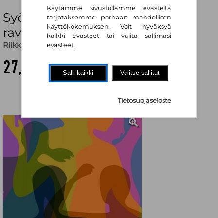
Käytämme sivustollamme evästeitä
Syömishäiriöiden
tarjotaksemme parhaan mahdollisen
käyttökokemuksen. Voit hyväksyä
ravitsemushoito
kaikki evästeet tai valita sallimasi
Riikka Viljanen (toim.)
,
Terhi Jokelainen (toim.)
evästeet.
27,60 €
Salli kaikki
Valitse sallitut
Tietosuojaseloste