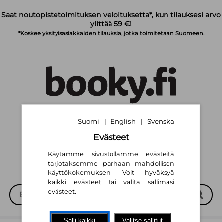
Siirry pääsisältöön
Saat noutopistetoimituksen veloituksetta*, kun tilauksesi arvo
ylittää 59 €!
*Koskee yksityisasiakkaiden tilauksia, jotka toimitetaan Suomeen.
Suomi
English
Svenska
|
|
Suomi
English
Svenska
|
|
Evästeet
Käytämme sivustollamme evästeitä
tarjotaksemme parhaan mahdollisen
käyttökokemuksen. Voit hyväksyä
kaikki evästeet tai valita sallimasi
evästeet.
Salli kaikki
Valitse sallitut