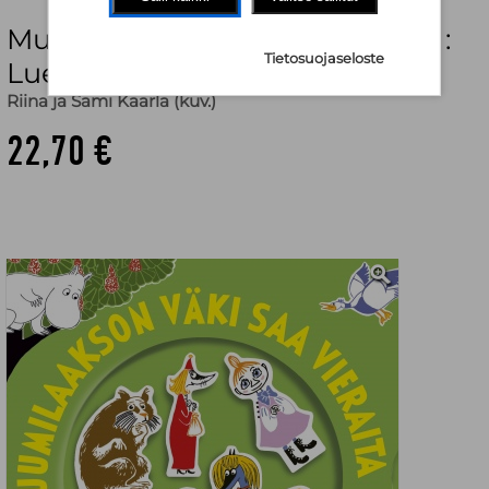
Muumilaakson väki saa vieraita :
Tietosuojaseloste
Lue ja leiki
Riina ja Sami Kaarla (kuv.)
22,70 €