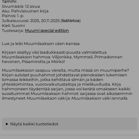
Tammi
Sivumäärä:
12
sivua
Asu:
Pahvisivuinen kirja
Painos:
1. p.
Julkaisuvuosi:
2025, 20.11.2025 (
lisätietoa
)
Kieli:
Suomi
Tuotesarja:
Muumi special edition
Lue ja leiki Muumilaakson väen kanssa.
Kirjaan sisältyy viisi laadukkaasti puusta valmistettua
Muumilaakson hahmoa: Vilijonkka, Mymmeli, Primadonnan
hevonen, Piisamirotta ja Mörkö!
Muumilaaksoon saapuu vieraita, mutta missä on muumiperhe?
Kirjan suloiset puuhahmot johdattavat pienokaisen lukemisen
lomassa leikkeihin, jotka kehittävä silmän ja käden
yhteistoimintaa, vuorovaikutustaitoja ja mielikuvitusta. Kirja
hahmoineen täydentää sarjan, jossa voi kerätä omakseen kaikki
suosituimmat Muumilaakson hahmot: sarjassa ovat aikaisemmin
ilmestyneet
Muumilaakson väki
ja
Muumilaakson väki rannalla.
Näytä kaikki tuotetiedot