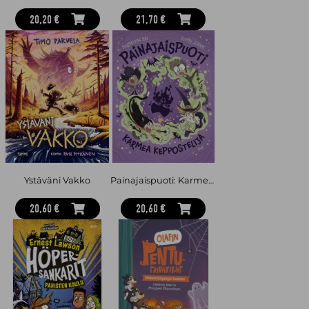
20,20 €
21,70 €
Ystäväni Vakko
Painajaispuoti: Karmea keppostelija
20,60 €
20,60 €