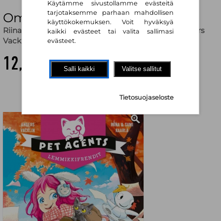
Käytämme sivustollamme evästeitä
tarjotaksemme parhaan mahdollisen
Om. Lemmikkifrendit 5
käyttökokemuksen. Voit hyväksyä
Riina ja Sami Kaarla
,
Riina ja Sami Kaarla (kuv.)
,
Anders
kaikki evästeet tai valita sallimasi
Vacklin
,
Anders Vacklin (kuv.)
evästeet.
12,00 €
Salli kaikki
Valitse sallitut
Tietosuojaseloste