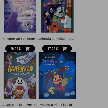
Rambon talli: Valkean ratsun kirous
Yökoulu ja kaikkien aikojen halloween
20,20 €
17,20 €
Aavepartio ja kummituspesula
Prinsessa Pikkiriikki ja kekrin taika