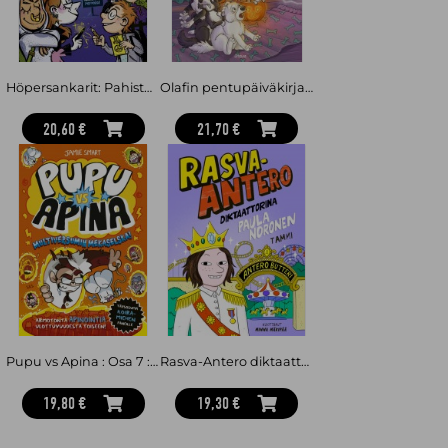
Höpersankarit: Pahisten koulu
Olafin pentupäiväkirjat. Hämärähyssyn haamu
20,60 €
21,70 €
Pupu vs Apina : Osa 7 : Multiversumin mekaselska!
Rasva-Antero diktaattorina
19,80 €
19,30 €