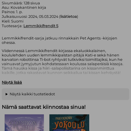
Sivumäärä:
128
sivua
Asu:
Kovakantinen kirja
Painos:
1. p.
Julkaisuvuosi:
2024, 05.03.2024 (
lisätietoa
)
Kieli:
Suomi
Tuotesarja:
Lemmikkifrendit 5
Lemmikkifrendit-sarja jatkuu rinnakkain Pet Agents -kirjojen
ohessa.
Viidennessä Lemmikkifrendit-kirjassa ekaluokkalainen,
koululehden uuden lemmikkipalstan pitäjä Kati-e sekä hänen
karvaton robottinsa Ti-bot ryhtyvät tutkiviksi toimittajiksi, kun he
vainuavat jymyjutun kohdatessaan koulussa salaperäisiä kissoja.
Tämä hauska kissa ja hiiri -salapoliisitarina on kissanminttua
kaikille, jotka rakastavat kunnon seikkailua tai kissan kehräystä!
Lemmikkifrendit on Pet Agentsin helppolukuisempi
Näytä lisää
rinnakkaissarja, joka kertoo miten Kati-en ja Ti-botin
agenttikaksikko sai alkunsa ja ratkaisi ensimmäiset tehtävänsä.
Näytä kaikki tuotetiedot
Riina ja Sami Kaarla
ovat taitavia ja tuotteliaita lastenkirja-
ammattilaisia, jotka hallitsevat niin tarinoiden kirjoittamisen kuin
Nämä saattavat kiinnostaa sinua!
kuvittamisenkin. Suosittuja Pet Agents -kirjoja luo yhdessä Riina
ja Sami Kaarlan kanssa myös
Anders Vacklin
, joka tunnetaan
mm. scifiä ja pelimaailmaa yhdistelevästä Sensored Reality -
nuortenromaanitrilogiasta.