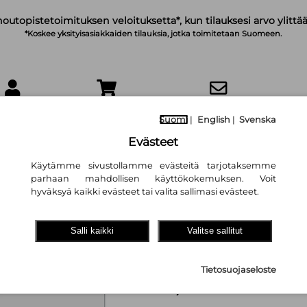
noutopistetoimituksen veloituksetta*, kun tilauksesi arvo ylittää
*Koskee yksityisasiakkaiden tilauksia, jotka toimitetaan Suomeen.
IRJAUDU
OSTOSKORI
TILAA UUTISKIRJE
Suomi
|
English
|
Svenska
Evästeet
Käytämme sivustollamme evästeitä tarjotaksemme
parhaan mahdollisen käyttökokemuksen. Voit
hyväksyä kaikki evästeet tai valita sallimasi evästeet.
Rocket Overdrive
Salli kaikki
Valitse sallitut
Rocket Overdrive
Tietosuojaseloste
16,60 €