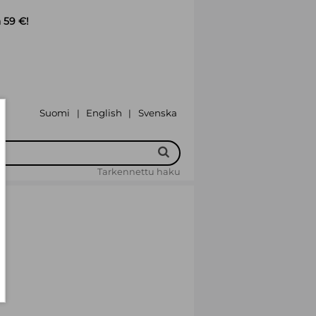
 59 €!
Suomi
English
Svenska
|
|
Tarkennettu haku