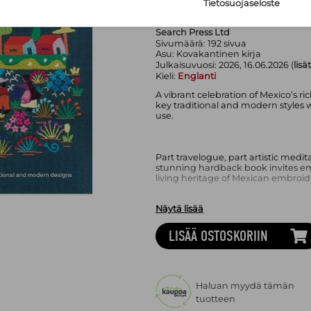
Tietosuojaseloste
Search Press Ltd
Sivumäärä:
192
sivua
Asu:
Kovakantinen kirja
Julkaisuvuosi:
2026, 16.06.2026 (
lisä
Kieli:
Englanti
A vibrant celebration of Mexico’s r
key traditional and modern styles w
use.
Part travelogue, part artistic medit
stunning hardback book invites embr
living heritage of Mexican embroid
Näytä lisää
Artist and researcher Gimena Rome
symbolic language of stitch, tracin
LISÄÄ OSTOSKORIIN
communities to contemporary urba
Haluan myydä tämän
tuotteen
distinct regional styles including 