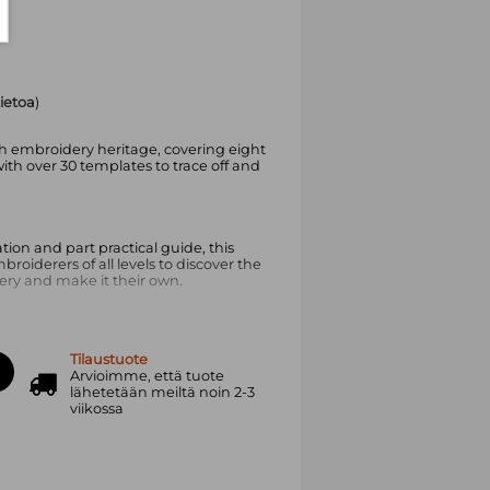
tietoa
)
ich embroidery heritage, covering eight
ith over 30 templates to trace off and
ation and part practical guide, this
oiderers of all levels to discover the
ery and make it their own.
ro takes readers deep into the
Tilaustuote
g its threads from indigenous
Arvioimme, että tuote
n streetscapes. Discover:
lähetetään meiltä noin 2-3
viikossa
Tenango, Street, Mazahua, Toninero,