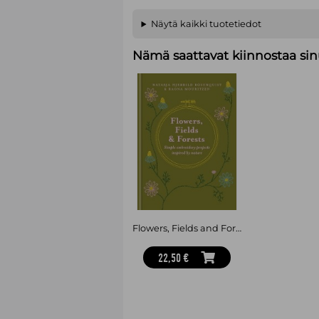
Näytä kaikki tuotetiedot
Nämä saattavat kiinnostaa sin
Flowers, Fields and Forests - Simple Embroidery Projects Inspired by Nature
22,50 €