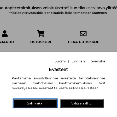
noutopistetoimituksen veloituksetta*, kun tilauksesi arvo ylittää
*Koskee yksityisasiakkaiden tilauksia, jotka toimitetaan Suomeen.
IRJAUDU
OSTOSKORI
TILAA UUTISKIRJE
Suomi
English
Svenska
|
|
Evästeet
The Embroidery o
Käytämme sivustollamme evästeitä tarjotaksemme
parhaan mahdollisen käyttökokemuksen. Voit
Vibrant Celebratio
hyväksyä kaikki evästeet tai valita sallimasi evästeet.
and Modern Desi
Gimena Romero
Salli kaikki
Valitse sallitut
35,40 €