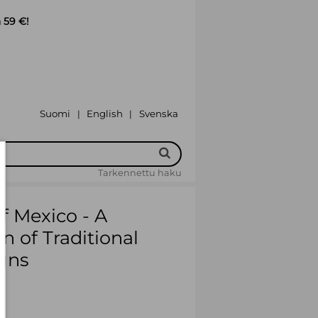
 59 €!
Suomi
English
Svenska
|
|
Tarkennettu haku
f Mexico - A
n of Traditional
gns