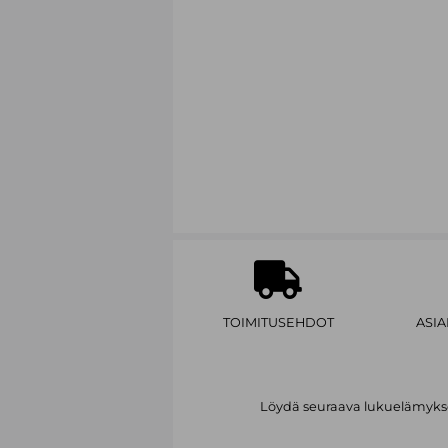
TOIMITUSEHDOT
ASI
Löydä seuraava lukuelämykses