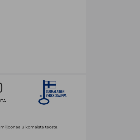
 title, Mexico, Embroidered, by popular
a Romero.
ITÄ
 miljoonaa ulkomaista teosta.