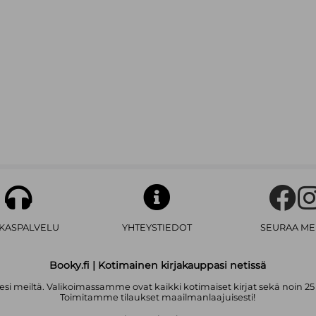
This is a translation of the Spanish
Mexican embroidery artist Gimen
AKASPALVELU
YHTEYSTIEDOT
SEURAA ME
Booky.fi | Kotimainen kirjakauppasi netissä
i meiltä. Valikoimassamme ovat kaikki kotimaiset kirjat sekä noin 25
Toimitamme tilaukset maailmanlaajuisesti!