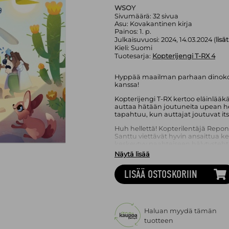
WSOY
Sivumäärä:
32
sivua
Asu:
Kovakantinen kirja
Painos:
1. p.
Julkaisuvuosi:
2024, 14.03.2024 (
lisä
Kieli:
Suomi
Tuotesarja:
Kopterijengi T-RX 4
Hyppää maailman parhaan dinokopt
kanssa!
Kopterijengi T-RX kertoo eläinlää
auttaa hätään joutuneita upean he
tapahtuu, kun auttajat joutuvat it
Huh hellettä! Kopterilentäjä Repo
Santtu viettävät hyvin ansaittua k
keskeytyy paahteiseen hälytysteht
eksyksissä ja tarvitsee apua – mu
Näytä lisää
pelastustehtävän. Kun jengin dino
huomaavat olevansa pahassa pulas
LISÄÄ OSTOSKORIIN
armottoman auringon alta? Kopterij
luettavaa kenelle tahansa vauhdin ja
Roope Lipasti on monipuolinen kirja
lastenkirjailijana tunnetaan erityis
Haluan myydä tämän
Emiel Inkeri Nikula on animaatio- ja
tuotteen
kuvittaja.