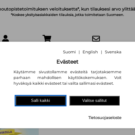
noutopistetoimituksen veloituksetta*, kun tilauksesi arvo ylittää
*Koskee yksityisasiakkaiden tilauksia, jotka toimitetaan Suomeen.
IRJAUDU
OSTOSKORI
TILAA UUTISKIRJE
Suomi
English
Svenska
|
|
Evästeet
Käytämme sivustollamme evästeitä tarjotaksemme
parhaan mahdollisen käyttökokemuksen. Voit
hyväksyä kaikki evästeet tai valita sallimasi evästeet.
Kopterijengi T-RX
aavikolla
Salli kaikki
Valitse sallitut
Roope Lipasti
,
Emiel Inkeri Ni
Tietosuojaseloste
7,10 €