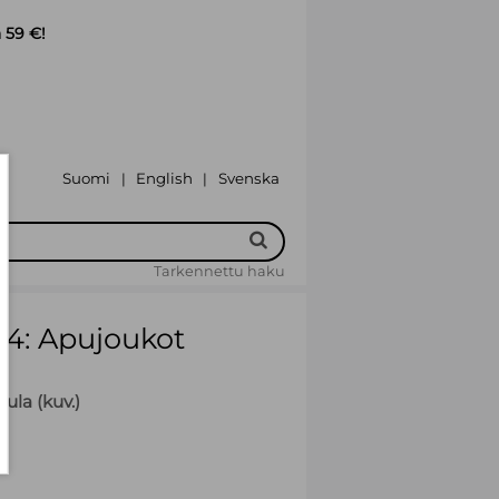
 59 €!
Suomi
English
Svenska
|
|
Tarkennettu haku
 4: Apujoukot
kula (kuv.)