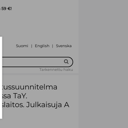
 59 €!
Suomi
English
Svenska
|
|
Tarkennettu haku
etussuunnitelma
sa TaY.
laitos. Julkaisuja A