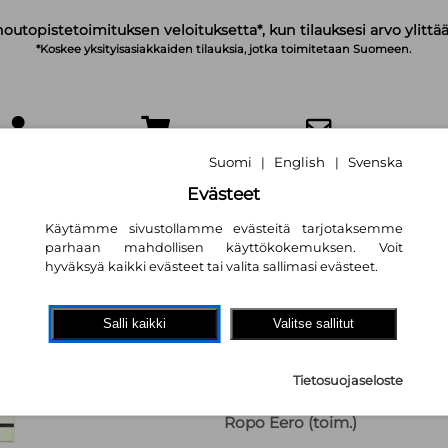
noutopistetoimituksen veloituksetta*, kun tilauksesi arvo ylittää
*Koskee yksityisasiakkaiden tilauksia, jotka toimitetaan Suomeen.
IRJAUDU
OSTOSKORI
TILAA UUTISKIRJE
Suomi
English
Svenska
|
|
Evästeet
Käytämme sivustollamme evästeitä tarjotaksemme
parhaan mahdollisen käyttökokemuksen. Voit
hyväksyä kaikki evästeet tai valita sallimasi evästeet.
Opettajuus ja op
Salli kaikki
Valitse sallitut
koulun muutokses
Opettajankoulutus
Tietosuojaseloste
24/2001
Ropo Eero (toim.)