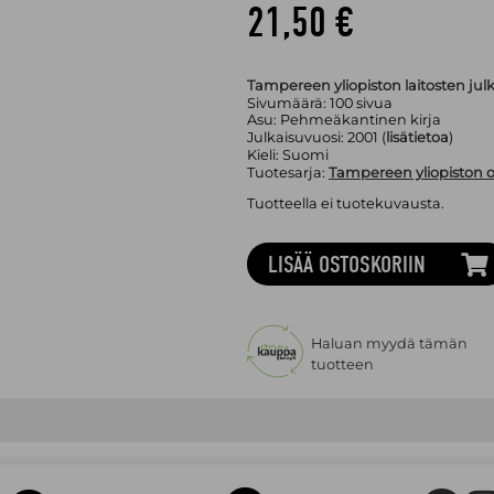
21,50 €
Tampereen yliopiston laitosten julk
Sivumäärä:
100
sivua
Asu:
Pehmeäkantinen kirja
Julkaisuvuosi:
2001 (
lisätietoa
)
Kieli:
Suomi
Tuotesarja:
Tampereen yliopiston o
Tuotteella ei tuotekuvausta.
LISÄÄ OSTOSKORIIN
Haluan myydä tämän
tuotteen