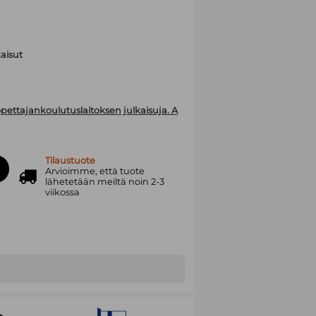
aisut
pettajankoulutuslaitoksen julkaisuja. A
Tilaustuote
Arvioimme, että tuote
lähetetään meiltä noin 2-3
viikossa