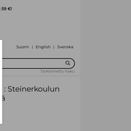
 59 €!
Suomi
English
Svenska
|
|
Tarkennettu haku
 : Steinerkoulun
iä