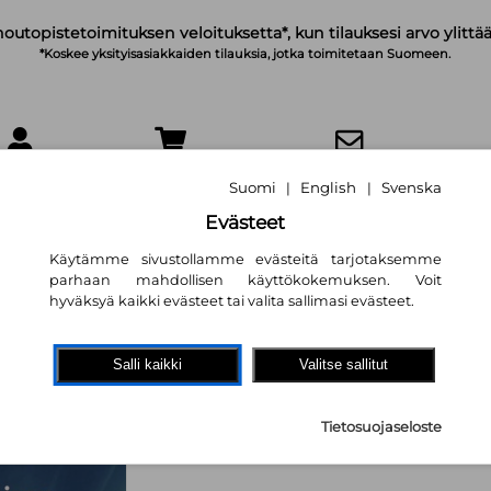
noutopistetoimituksen veloituksetta*, kun tilauksesi arvo ylittää
*Koskee yksityisasiakkaiden tilauksia, jotka toimitetaan Suomeen.
IRJAUDU
OSTOSKORI
TILAA UUTISKIRJE
Suomi
English
Svenska
|
|
Evästeet
Käytämme sivustollamme evästeitä tarjotaksemme
parhaan mahdollisen käyttökokemuksen. Voit
hyväksyä kaikki evästeet tai valita sallimasi evästeet.
Opettamisen taito
opetusmenetelm
Salli kaikki
Valitse sallitut
Rudolf Steiner
Tietosuojaseloste
25,60 €