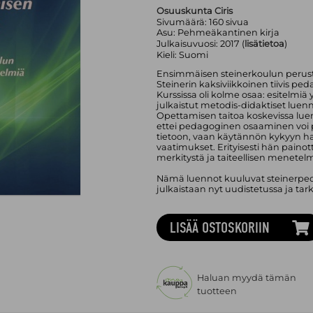
Osuuskunta Ciris
Sivumäärä:
160
sivua
Asu:
Pehmeäkantinen kirja
Julkaisuvuosi:
2017 (
lisätietoa
)
Kieli:
Suomi
Ensimmäisen steinerkoulun perusta
Steinerin kaksiviikkoinen tiivis peda
Kurssissa oli kolme osaa: esitelmiä 
julkaistut metodis-didaktiset luenn
Opettamisen taitoa koskevissa lue
ettei pedagoginen osaaminen voi 
tietoon, vaan käytännön kykyyn h
vaatimukset. Erityisesti hän painot
merkitystä ja taiteellisen menet
Nämä luennot kuuluvat steinerpeda
julkaistaan nyt uudistetussa ja ta
LISÄÄ OSTOSKORIIN
Haluan myydä tämän
tuotteen