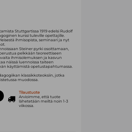
mista Stuttgartissa 1919 edelsi Rudolf
goginen kurssi tuleville opettajille.
yleisestä ihmisopista, seminaari ja nyt
ot.
nnoissaan Steiner pyrki osoittamaan,
perustua pelkkään teoreettiseen
avaita ihmisolemuksen ja kasvun
taa näissä luennoissa taiteen
elmän käyttämistä opetustapahtumassa.
gogiikan klassikkoteoksiin, jotka
rkistetussa muodossa.
Tilaustuote
Arvioimme, että tuote
lähetetään meiltä noin 1-3
viikossa.