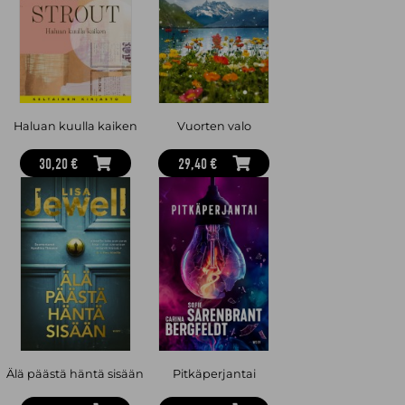
Haluan kuulla kaiken
Vuorten valo
30,20 €
29,40 €
Älä päästä häntä sisään
Pitkäperjantai