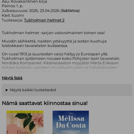
Asu:
Kovakantinen kirja
Painos:
1. p.
Julkaisuvuosi:
2026, 23.04.2026 (
lisätietoa
)
Kieli:
Suomi
Tuotesarja:
Tukholman helmet 2
Tukholman helmet -sarjan valovoimainen toinen osa!
Muodin säihkettä, naisten ystävyyttä ja sodan kuohuja
loistokkaan tavaratalon kulisseissa.
On vuosi 1913 ja suursodan varjo häilyy jo Euroopan yllä.
Tukholman sydämeen nousee koko Pohjolan isoin tavaratalo
Nordiska Kompaniet. Käsineosaston myyjätär Märta Eriksson
iloitsee työstään upeiden muotiluomusten ja hohdokkaiden
asiakkaiden parissa. Riemu muuttuu huoleksi, kun Märtan
saksalainen sulhanen lähtee rintamalle ja sodan tyrskyt iskevät
Näytä lisää
kaupunkilaisten arkeen. Vaikeina aikoina Märtan ja hänen
ystäviensä elämänjano, lojaalius ja rohkeus punnitaan, mutta
jännitteiden keskellä avautuu myös mahdollisuus toivoon.
Näytä kaikki tuotetiedot
Ruth Kvarnström-Jones
syntyi ja kasvoi Isossa-Britanniassa mutta
Nämä saattavat kiinnostaa sinua!
on asunut jo yli 40 vuotta Tukholmassa. Hän teki töitä
mainostoimittajana, kunnes tuli valituksi arvostetulle
romaanikirjoituskurssille.
Grand-hotellin upeat naiset
aloitti
historiallisen Tukholman helmet -sarjan, joka on ollut
myyntimenestys myös Suomessa. Ensimmäisestä osasta tutut
ystävykset ja uudet tuttavuudet jatkavat hurmaavaa tarinaa
sarjan toisessa osassa
Tavaratalon rohkeat naiset
.