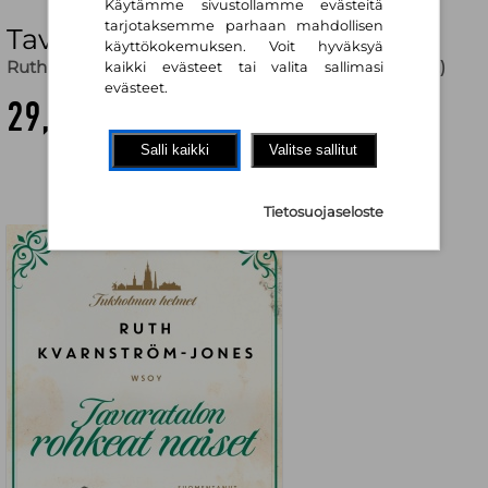
Käytämme sivustollamme evästeitä
tarjotaksemme parhaan mahdollisen
Tavaratalon rohkeat naiset
käyttökokemuksen. Voit hyväksyä
Ruth Kvarnström-Jones
,
Annamari Korhonen (käänt.)
kaikki evästeet tai valita sallimasi
evästeet.
29,10 €
Salli kaikki
Valitse sallitut
Tietosuojaseloste