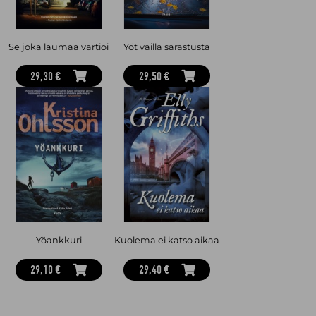
Se joka laumaa vartioi
Yöt vailla sarastusta
29,30 €
29,50 €
Yöankkuri
Kuolema ei katso aikaa
29,10 €
29,40 €