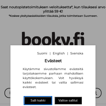
Siirry pääsisältöön
Saat noutopistetoimituksen veloituksetta*, kun tilauksesi arvo
ylittää 59 €!
*Koskee yksityisasiakkaiden tilauksia, jotka toimitetaan Suomeen.
Suomi
English
Svenska
|
|
Suomi
English
Svenska
|
|
Evästeet
Käytämme sivustollamme evästeitä
tarjotaksemme parhaan mahdollisen
käyttökokemuksen. Voit hyväksyä
kaikki evästeet tai valita sallimasi
evästeet.
Salli kaikki
Valitse sallitut