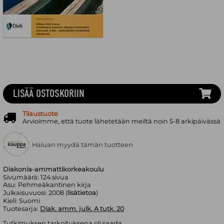
LISÄÄ OSTOSKORIIN
Tilaustuote
Arvioimme, että tuote lähetetään meiltä noin 5-8 arkipäivässä
Haluan myydä tämän tuotteen
Diakonia-ammattikorkeakoulu
Sivumäärä:
124
sivua
Asu:
Pehmeäkantinen kirja
Julkaisuvuosi:
2008 (
lisätietoa
)
Kieli:
Suomi
Tuotesarja:
Diak. amm. julk. A tutk. 20
Tutkimuksen tarkoituksena oli saada