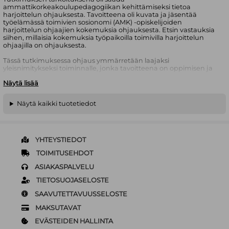
ammattikorkeakoulupedagogiikan kehittämiseksi tietoa
harjoittelun ohjauksesta. Tavoitteena oli kuvata ja jäsentää
työelämässä toimivien sosionomi (AMK) -opiskelijoiden
harjoittelun ohjaajien kokemuksia ohjauksesta. Etsin vastauksia
siihen, millaisia kokemuksia työpaikoilla toimivilla harjoittelun
ohjaajilla on ohjauksesta.
Tässä tutkimuksessa ohjaus ymmärretään laajaksi
yleisnimitykseksi toiminnalle, jonka tavoitteena on oppimisen ja
ammatillisen kasvun tukeminen teoriaa ja käytäntöä
Näytä lisää
yhdistämällä. Ohjauksen kannalta keskeiset toimijat
harjoittelussa ovat opiskelija, harjoittelua ohjaava opettaja ja
työpaikalla toimiva harjoittelun ohjaaja. Tutkimus on
Näytä kaikki tuotetiedot
luonteeltaan kvalitatiivinen tapaustutkimus, jonka kontekstina
ovat Diakonia-ammattikorkeakoulun työelämäyhteydet ja
harjoittelukäytänteet. Tutkimusaineisto kerättiin
teemahaastatteluna keväällä 2003.
YHTEYSTIEDOT
TOIMITUSEHDOT
ASIAKASPALVELU
TIETOSUOJASELOSTE
SAAVUTETTAVUUSSELOSTE
MAKSUTAVAT
EVÄSTEIDEN HALLINTA