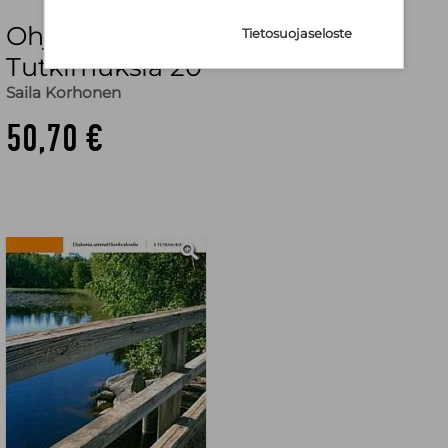
Ohjaus siinä sivussa A
Tietosuojaseloste
Tutkimuksia 20
Saila Korhonen
50,70 €