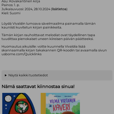
Asu:
Kovakantinen kirja
Painos:
1. p.
Julkaisuvuosi:
2024, 28.10.2024 (
lisätietoa
)
Kieli:
Suomi
Löydä Vivaldin lumoava sävelmaailma painamalla tämän
kauniisti kuvitetun kirjan painikkeita.
Tämän kirjan rauhoittavat melodiat ovat täydellinen tapa
tuudittaa pienokaiset uneen kiireisen päivän päätteeksi.
Huomautus aikuisille: voitte kuunnella Vivaldia lisää
skannaamalla kirjan takakannen QR-koodin tai avaamalla sivun
usborne.com/Quicklinks
Näytä kaikki tuotetiedot
Nämä saattavat kiinnostaa sinua!