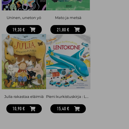
Uninen, uneton yö
Mato ja metsä
19,30 €
21,80 €
Julia rakastaa eläimiä
Pieni kurkistuskirja : Lentokone
10,90 €
15,40 €