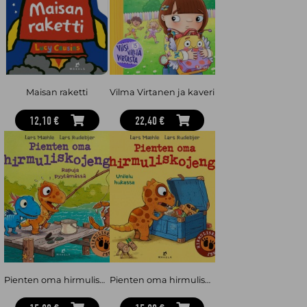
Maisan raketti
Vilma Virtanen ja kaveri
12,10 €
22,40 €
Pienten oma hirmuliskojengi : Rapuja pyytämässä
Pienten oma hirmuliskojengi : Unilelu hukassa