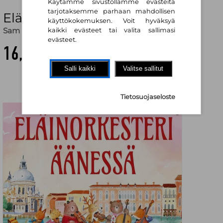
Käytämme sivustollamme evästeitä
tarjotaksemme parhaan mahdollisen
Eläinorkesteri äänessä
käyttökokemuksen. Voit hyväksyä
Sam Taplin
kaikki evästeet tai valita sallimasi
evästeet.
16,90 €
Salli kaikki
Valitse sallitut
Tietosuojaseloste