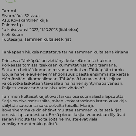
Tammi
Sivumäärä:
32
sivua
Asu:
Kovakantinen kirja
Painos:
1. p.
Julkaisuvuosi:
2023, 11.10.2023 (
lisätietoa
)
Kieli:
Suomi
Tuotesarja:
Tammen kultaiset kirjat
Tähkäpään hiuksia nostattava tarina Tammen kultaisena kirjana!
Prinsessa Tähkäpää on viettänyt koko elämänsä huiman
korkeassa tornissa itsekkään kummitätinsä vangitsemana.
Sattuma heittää komean rosvonuorukaisen Tähkäpään tornin
luo, ja hänelle aukenee mahdollisuus päästä ensimmäistä kertaa
elämässään ulkomaailmaan. Tähkäpää haluaa nähdä leijuvat
valot, jotka lasketaan taivaalle aina hänen syntymäpäivänään.
Paljastuvatko vanhat salaisuudet vihdoin?
Tammen kultaiset kirjat ovat tärkeä osa suomalaista lapsuutta.
Sarja on oiva osoitus siitä, miten korkeatasoinen lasten kuvakirja
säilyttää suosionsa sukupolvelta toiselle. Moni jo
isovanhemmaksikin ehtinyt muistaa Tammen kultaiset kirjat
omasta lapsuudestaan. Ehkä pienet lukijat vuorostaan löytävät
sarjan kirjoista tarinoita, joita he muistelevat vielä
vuosikymmentenkin päästä.