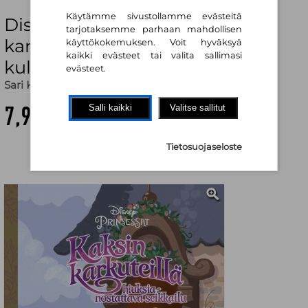
Käytämme sivustollamme evästeitä
Disney Prinsessat. Kaksin
tarjotaksemme parhaan mahdollisen
karkuteillä. TKK 235 : Tammen
käyttökokemuksen. Voit hyväksyä
kaikki evästeet tai valita sallimasi
kultaiset kirjat 235
evästeet.
Sari Kumpulainen (käänt.)
7,90 €
Salli kaikki
Valitse sallitut
Tietosuojaseloste