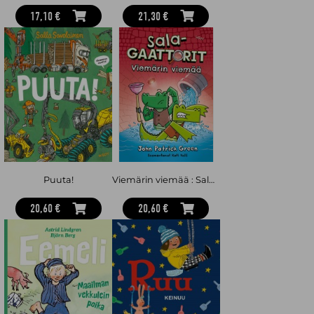
17,10 €
21,30 €
Puuta!
Viemärin viemää : Salagaattorit 2
20,60 €
20,60 €