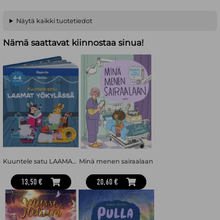
Näytä kaikki tuotetiedot
Nämä saattavat kiinnostaa sinua!
Kuuntele satu LAAMAT YÖKYLÄSSÄ -äänikirja 4-6 v
Minä menen sairaalaan
13,50 €
20,60 €