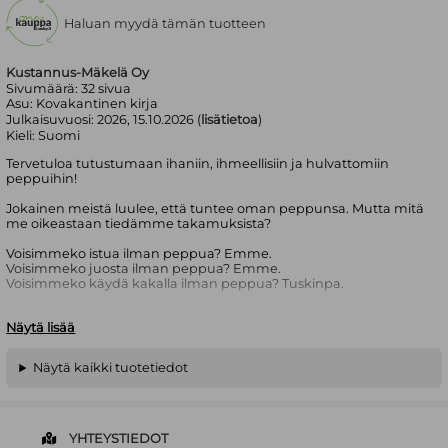
Haluan myydä tämän tuotteen
Kustannus-Mäkelä Oy
Sivumäärä:
32
sivua
Asu:
Kovakantinen kirja
Julkaisuvuosi:
2026, 15.10.2026 (
lisätietoa
)
Kieli:
Suomi
Tervetuloa tutustumaan ihaniin, ihmeellisiin ja hulvattomiin
peppuihin!
Jokainen meistä luulee, että tuntee oman peppunsa. Mutta mitä
me oikeastaan tiedämme takamuksista?
Voisimmeko istua ilman peppua? Emme.
Voisimmeko juosta ilman peppua? Emme.
Voisimmeko käydä kakalla ilman peppua? Tuskinpa.
Peput ovat kerta kaikkiaan huippujuttu! Eläimiä on monenlaisia,
Näytä lisää
ja sama pätee pyllyihinkin. Jotkut niistä ovat kirjavia, jotkut
limaisia ja jotkut kurttuisia. Toiset peput taas lyttäävät alleen
kaiken, minkä päälle istahtavat! Entä onko hyönteisillä pyllyä
Näytä kaikki tuotetiedot
ollenkaan?
Lähde hulvattomalle tutkimusmatkalle tieteen, luonnon ja
evoluution maailmaan ja ota selvää, mikä tekee pepuista niin
mahtavia! Tämä riemukas kirja yhdistää hersyvän huumorin ja
YHTEYSTIEDOT