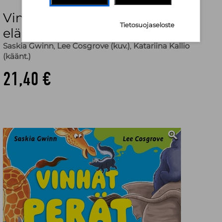
Vinhat perät : Tiesitkö tämän
Tietosuojaseloste
eläinten pepuista?
Saskia Gwinn
,
Lee Cosgrove (kuv.)
,
Katariina Kallio
(käänt.)
21,40 €