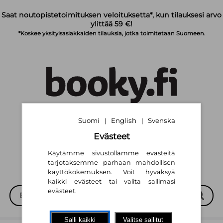
Siirry pääsisältöön
Saat noutopistetoimituksen veloituksetta*, kun tilauksesi arvo
ylittää 59 €!
*Koskee yksityisasiakkaiden tilauksia, jotka toimitetaan Suomeen.
Suomi
English
Svenska
Suomi
English
Svenska
|
|
|
|
Evästeet
Käytämme sivustollamme evästeitä
tarjotaksemme parhaan mahdollisen
käyttökokemuksen. Voit hyväksyä
kaikki evästeet tai valita sallimasi
evästeet.
Salli kaikki
Valitse sallitut