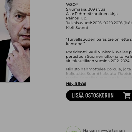
WSOY
Sivumäärä:
309
sivua
Asu:
Pehmeäkantinen kirja
Painos:
1. p.
Julkaisuvuosi:
2026, 06.10.2026 (
lisä
Kieli:
Suomi
”Turvallisuuden paras tae on, että
kansana.”
Presidentti Sauli Niinistö kuvailee 
perustuen Suomen ulko- ja turvallisu
virkakausillaan vuosina 2012–2024.
Niinistö hahmottelee polkuja, joit
kuljetettu. Suomi hakeutui Ruotsi
tasolle. Samalla Suomi hankkiutui
huolehti yhteensopivuudesta puolus
Näytä lisää
Yhdysvaltoihin. Suhteessa Venäjää
turvattomuutta. Nämä tavoitteet p
LISÄÄ OSTOSKORIIN
mahdollisimman suurella kansallis
Polut kohtasivat, kun Venäjä lähti o
perustuvasta maailmanjärjestykse
Kaikki tiet turvaan
on Suomen presi
Suomen turvallisuudesta tapahtumi
Yhdysvaltain presidentin Donald T
Putinin ja Kiinan presidentin Xi Jin
Haluan myydä tämän