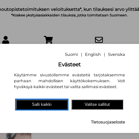
noutopistetoimituksen veloituksetta*, kun tilauksesi arvo ylittää
*Koskee yksityisasiakkaiden tilauksia, jotka toimitetaan Suomeen.
IRJAUDU
OSTOSKORI
TILAA UUTISKIRJE
Suomi
English
Svenska
|
|
Evästeet
Käytämme sivustollamme evästeitä tarjotaksemme
parhaan mahdollisen käyttökokemuksen. Voit
hyväksyä kaikki evästeet tai valita sallimasi evästeet.
Kaikki tiet turvaa
Suomen suunta
Salli kaikki
Valitse sallitut
Sauli Niinistö
8,80 €
Tietosuojaseloste