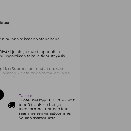
tietoa
)
 sen takana seistään yhtenäisenä
päiväkirjoihin ja muistiinpanoihin
uspolitiikan teitä ja tienristeyksiä
a pitkin Suomea on määrätietoisesti
n kylkeen kiivetäkseen samalle turvan
 mahdollisimman lähelle Natoa,
tusliiton kanssa ja kiinteytti suhdetta
n haettiin turvaa minimoimalla
yrittiin toteuttamaan
ella yhteisymmärryksellä.
Tulossa!
Tuote ilmestyy 06.10.2026. Voit
mille teilleen ja irtautui sääntöihin
tehdä tilauksen heti ja
stä.
toimitamme tuotteen kun
saamme sen varastoomme.
dentin ainutlaatuinen kuvaus
Seuraa saatavuutta
.
en aitiopaikalta sekä kohtaamisista
rumpin, Venäjän presidentin Vladimir
pingin kanssa.