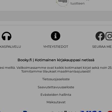
tuotteen
Sauli Niinistö (s. 1948) toimi Suom
kauden ajan vuosina 2012–2024, 
valtiovarainministerinä 1996–2003 j
hän on toiminut Euroopan investo
2007.
AKASPALVELU
YHTEYSTIEDOT
SEURAA ME
Booky.fi | Kotimainen kirjakauppasi netissä
i meiltä. Valikoimassamme ovat kaikki kotimaiset kirjat sekä noin 25
Toimitamme tilaukset maailmanlaajuisesti!
Tietosuojaseloste
Saavutettavuusseloste
Evästeiden hallinta
Maksutavat