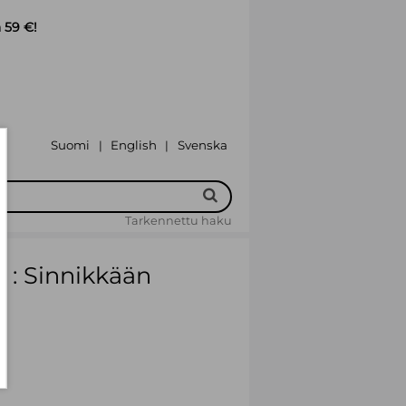
 59 €!
Suomi
English
Svenska
|
|
Tarkennettu haku
n : Sinnikkään