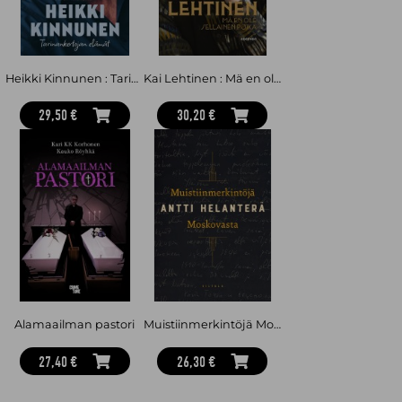
Heikki Kinnunen : Tarinankertojan elämät
Kai Lehtinen : Mä en ole sellainen poika
29,50 €
30,20 €
Alamaailman pastori
Muistiinmerkintöjä Moskovasta
27,40 €
26,30 €