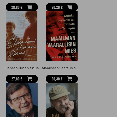
28,80 €
30,20 €
Elämäni ilman sinua
Maailman vaarallisin mies. Kuinka perheeni loi Donald Trumpin
27,80 €
30,30 €