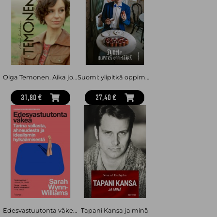
Olga Temonen. Aika jonka sain
Suomi: ylipitkä oppimäärä
31,80 €
27,40 €
Edesvastuutonta väkeä : Tarina vallasta, ahneudesta ja idealismin hylkäämisestä
Tapani Kansa ja minä