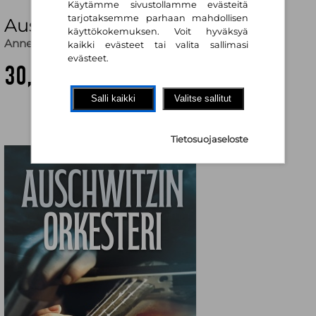
Käytämme sivustollamme evästeitä
tarjotaksemme parhaan mahdollisen
Auschwitzin orkesteri
käyttökokemuksen. Voit hyväksyä
Anne Sebba
,
Juha Ahokas (käänt.)
kaikki evästeet tai valita sallimasi
evästeet.
30,50 €
Salli kaikki
Valitse sallitut
Tietosuojaseloste