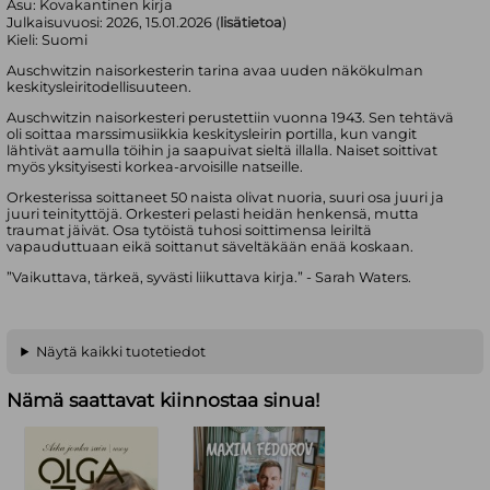
Asu:
Kovakantinen kirja
Julkaisuvuosi:
2026, 15.01.2026 (
lisätietoa
)
Kieli:
Suomi
Auschwitzin naisorkesterin tarina avaa uuden näkökulman
keskitysleiritodellisuuteen.
Auschwitzin naisorkesteri perustettiin vuonna 1943. Sen tehtävä
oli soittaa marssimusiikkia keskitysleirin portilla, kun vangit
lähtivät aamulla töihin ja saapuivat sieltä illalla. Naiset soittivat
myös yksityisesti korkea-arvoisille natseille.
Orkesterissa soittaneet 50 naista olivat nuoria, suuri osa juuri ja
juuri teinityttöjä. Orkesteri pelasti heidän henkensä, mutta
traumat jäivät. Osa tytöistä tuhosi soittimensa leiriltä
vapauduttuaan eikä soittanut säveltäkään enää koskaan.
”Vaikuttava, tärkeä, syvästi liikuttava kirja.” - Sarah Waters.
Näytä kaikki tuotetiedot
Nämä saattavat kiinnostaa sinua!