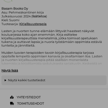
Basam Books Oy
Asu:
Pehmeäkantinen kirja
Julkaisuvuosi:
2024 (
lisätietoa
)
Kieli:
Suomi
Tuotesarja:
Kirjallisuusterapia
Lasten ja nuorten tunne-elämään liittyvät haasteet näkyvät
kouluarjessa koko ajan enemmän. Kirja esittelee
kirjallisuusterapeuttisia menetelmiä, jotka toimivat opetuksen
tukena ja auttavat lapsia ja nuoria työstämään oppimista estäviä
tunteita ja jännitteitä.
Muiden luovien terapioiden tavoin kirjallisuusterapia tarjoaa
oppilaille lempeitä oppimisen kanavia ja oivaltamisen iloa. Lasten
ja nuorten kirjallisuusterapia pitää sisällään monenlaista
lukemista ja kirjoittamista sadutuksesta sarjakuviin. Keskeistä on
myös vuorovaikutus opettajan tai ohjaajan ja ryhmän muiden
Näytä lisää
jäsenten kanssa.
Kirjan ensimmäisessä osassa esitellään lyhyesti
Näytä kaikki tuotetiedot
kirjallisuusterapian teoriaa. Tämän jälkeen luodaan katsaus
satujen ja myyttien historiaan sekä tarkastellaan ihmisen tarvetta
tuntea juurensa.
Toisessa osassa esitellään tarinoiden ja kirjallisuusterapeuttisten
menetelmien käyttöä päiväkodissa ja alakoulussa. Kolmas osa
YHTEYSTIEDOT
avaa näkökulmia kirjallisuusterapeuttisten menetelmien
käyttöön yläkoulussa, lukiossa, toisen asteen ammatillisessa
TOIMITUSEHDOT
koulutuksessa