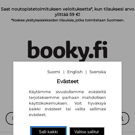
Siirry pääsisältöön
Saat noutopistetoimituksen veloituksetta*, kun tilauksesi arvo
ylittää 59 €!
*Koskee yksityisasiakkaiden tilauksia, jotka toimitetaan Suomeen.
Suomi
English
Svenska
|
|
Suomi
English
Svenska
|
|
Evästeet
Käytämme sivustollamme evästeitä
tarjotaksemme parhaan mahdollisen
käyttökokemuksen. Voit hyväksyä
kaikki evästeet tai valita sallimasi
evästeet.
Salli kaikki
Valitse sallitut