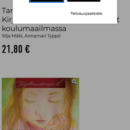
Tarinat lapsen tienviittoina :
Tietosuojaseloste
Kirjallisuusterapian menetelmät
koulumaailmassa
Silja Mäki
,
Annamari Typpö
21,80 €