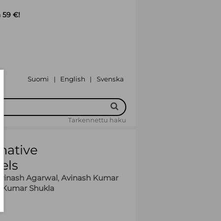
 59 €!
Suomi
English
Svenska
|
|
Tarkennettu haku
rnative
els
vinash Agarwal
,
Avinash Kumar
y Kumar Shukla