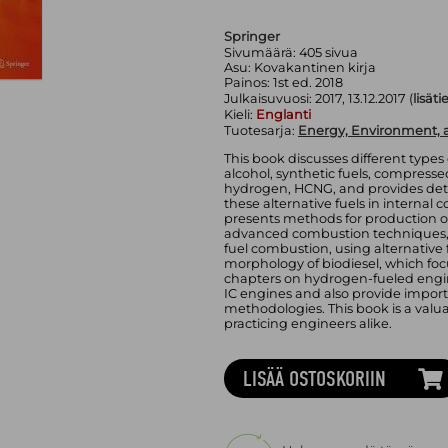
Springer
Sivumäärä:
405
sivua
Asu:
Kovakantinen kirja
Painos:
1st ed. 2018
Julkaisuvuosi:
2017, 13.12.2017 (
lisäti
Kieli:
Englanti
Tuotesarja:
Energy, Environment, a
This book discusses different types o
alcohol, synthetic fuels, compresse
hydrogen, HCNG, and provides detai
these alternative fuels in internal 
presents methods for production of
advanced combustion techniques, 
fuel combustion, using alternative f
morphology of biodiesel, which focu
chapters on hydrogen-fueled engin
IC engines and also provide impor
methodologies. This book is a valu
practicing engineers alike.
LISÄÄ OSTOSKORIIN