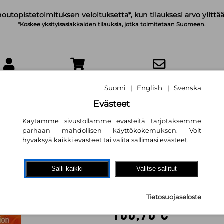
noutopistetoimituksen veloituksetta*, kun tilauksesi arvo ylittää
*Koskee yksityisasiakkaiden tilauksia, jotka toimitetaan Suomeen.
IRJAUDU
OSTOSKORI
TILAA UUTISKIRJE
Suomi
English
Svenska
|
|
Evästeet
Käytämme sivustollamme evästeitä tarjotaksemme
parhaan mahdollisen käyttökokemuksen. Voit
hyväksyä kaikki evästeet tai valita sallimasi evästeet.
Prospects of Alte
Transportation Fu
Salli kaikki
Valitse sallitut
Akhilendra P Singh
,
Rashmi A
Agarwal
,
Atul Dhar
,
Mritunja
Tietosuojaseloste
100,90 €