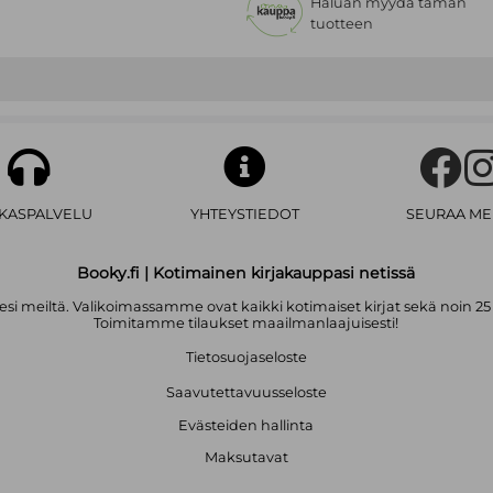
Haluan myydä tämän
tuotteen
AKASPALVELU
YHTEYSTIEDOT
SEURAA ME
Booky.fi | Kotimainen kirjakauppasi netissä
i meiltä. Valikoimassamme ovat kaikki kotimaiset kirjat sekä noin 25
Toimitamme tilaukset maailmanlaajuisesti!
Tietosuojaseloste
Saavutettavuusseloste
Evästeiden hallinta
Maksutavat