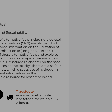
etoa
)
nd Sustainability
f alternative fuels, including biodiesel,
d natural gas (CNG) and its blend with
led information on the utilization of
combustion (IC) engines. Further, it
 these alternative fuels and explores
such as low-temperature and dual-
uels. It includes a chapter on the soot
ses on the toxicity. There are also four
es, which discuss use of hydrogen in
tant information on the
able resource for researchers and
Tilaustuote
Arvioimme, että tuote
lähetetään meiltä noin 1-3
viikossa.