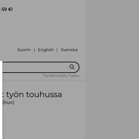
 59 €!
Suomi
English
Svenska
|
|
Tarkennettu haku
et työn touhussa
 (kuv.)