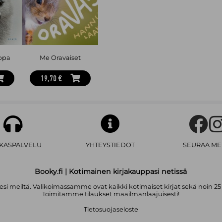
ppa
Me Oravaiset
19,70 €
AKASPALVELU
YHTEYSTIEDOT
SEURAA ME
Booky.fi | Kotimainen kirjakauppasi netissä
i meiltä. Valikoimassamme ovat kaikki kotimaiset kirjat sekä noin 25
Toimitamme tilaukset maailmanlaajuisesti!
Tietosuojaseloste