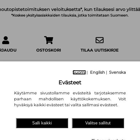
noutopistetoimituksen veloituksetta*, kun tilauksesi arvo ylittää
*Koskee yksityisasiakkaiden tilauksia, jotka toimitetaan Suomeen.
IRJAUDU
OSTOSKORI
TILAA UUTISKIRJE
Suomi
|
English
|
Svenska
Evästeet
Tietopalat: Eläim
Käytämme sivustollamme evästeitä tarjotaksemme
parhaan mahdollisen käyttökokemuksen. Voit
Sini Kuparinen
,
Sini Kuparinen
hyväksyä kaikki evästeet tai valita sallimasi evästeet.
11,60 €
Salli kaikki
Valitse sallitut
WSOY