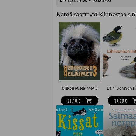
Näytä kaikki tuotetiedot
Nämä saattavat kiinnostaa sin
Erikoiset eläimet 3
Lähiluonnon li
21,10 €
19,70 €