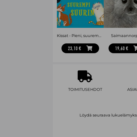
Kissat - Pieni, suurempi, suurin
Saimaannor
23,10 €
19,60 €
TOIMITUSEHDOT
ASI
Löydä seuraava lukuelämykses