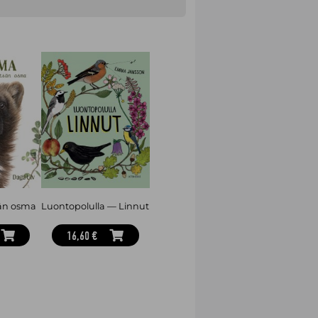
än osma
Luontopolulla — Linnut
16,60 €