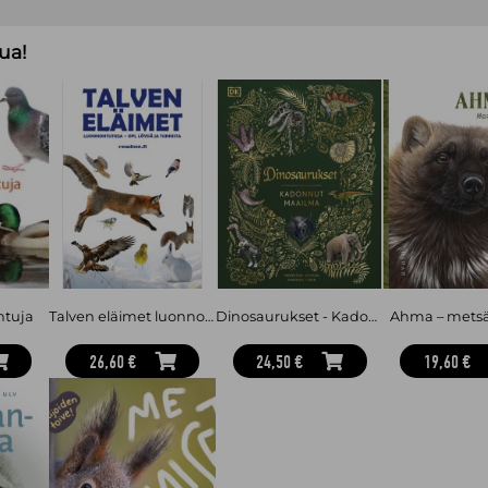
ua!
ntuja
Talven eläimet luonnontutkija - Opi, löydä ja tunnista
Dinosaurukset - Kadonnut maailma
Ahma – mets
26,60 €
24,50 €
19,60 €