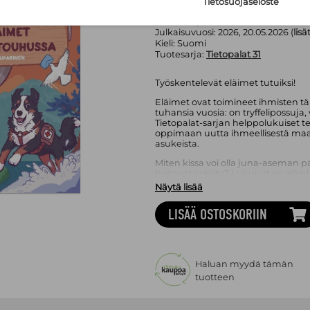
Sivumäärä:
64
sivua
Tietosuojaseloste
Asu:
Kovakantinen kirja
Painos:
1. p.
Julkaisuvuosi:
2026, 20.05.2026 (
lisä
Kieli:
Suomi
Tuotesarja:
Tietopalat 31
Työskentelevät eläimet tutuiksi!
Eläimet ovat toimineet ihmisten t
tuhansia vuosia: on tryffelipossuja
Tietopalat-sarjan helppolukuiset tek
oppimaan uutta ihmeellisestä maa
asukeista.
Miten kissa voi olla juna-aseman pää
hoitavat sairaita? Lukuisat eri eläinl
ne ovat ihmistä etevämpiä esimerkik
Näytä lisää
Tämä Tietopala selvittää, miten e
auttavat meitä niin arjen askareissa
LISÄÄ OSTOSKORIIN
ympäri maailmaa. Tietokirjan sulo
hauskaa.
Sini Kuparinen
on helsinkiläinen ku
erikoistunut muun muassa rakkaid
Haluan myydä tämän
Eläimet työn touhussa
on hänen esi
tuotteen