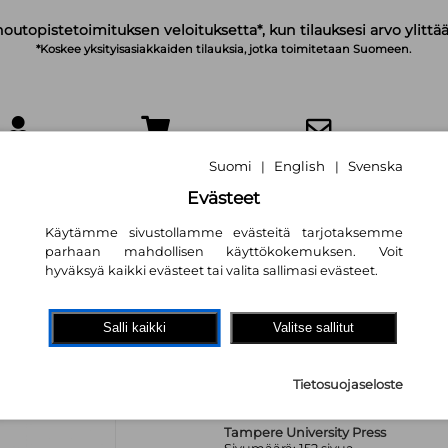
noutopistetoimituksen veloituksetta*, kun tilauksesi arvo ylittää
*Koskee yksityisasiakkaiden tilauksia, jotka toimitetaan Suomeen.
IRJAUDU
OSTOSKORI
TILAA UUTISKIRJE
Suomi
English
Svenska
|
|
Evästeet
Käytämme sivustollamme evästeitä tarjotaksemme
parhaan mahdollisen käyttökokemuksen. Voit
hyväksyä kaikki evästeet tai valita sallimasi evästeet.
NLP perusteet
Salli kaikki
Valitse sallitut
Sinikka Hiltunen
,
Matti Kiviah
17,50 €
Tietosuojaseloste
Tampere University Press