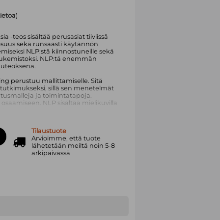
tietoa
)
ia -teos sisältää perusasiat tiiviissä
osuus sekä runsaasti käytännön
kemiseksi NLP:stä kiinnostuneille sekä
eislukemistoksi. NLP:tä enemmän
hakuteoksena.
ng perustuu mallittamiselle. Sitä
tutkimukseksi, sillä sen menetelmät
tusmalleja ja toimintatapoja.
osaamiseen. NLP sisältää mielikuvilla
n ja psyykkisten voimavarojen
oimivat opetuksessa, valmennuksessa,
piatyössä ja ihmisten jokapäiväisessä
Tilaustuote
Arvioimme, että tuote
lähetetään meiltä noin 5-8
3 ilmestyneestä teoksesta.
arkipäivässä
na osoitteessa
-018-2