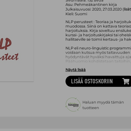
Sivumäärä:
152
sivua
Asu:
Pehmeäkantinen kirja
Julkaisuvuosi:
2020, 27.03.2020 (
lisä
Kieli:
Suomi
NLP perusteet : Teoriaa ja harjoituks
muodossa. Siinä on kattava teoria
harjoituksia. Kirja soveltuu ensilu
kurssi- ja harjoituskirjaksi tai oh
hallitseville se toimii kertaus- ja 
NLP eli neuro-linguistic programmi
voidaan kutsua myös taitavuuden 
hyödyntävät hyväksi havaittuja aja
Päähuomio kohdistetaan taitoihin, 
työskentelyä, myönteisen ajattelu
Näytä lisää
hyödyntämistä. Sen menetelmät t
työyhteisöjen kehittämisessä, tera
kanssakäymisessä.
LISÄÄ OSTOSKORIIN
4. muuttamaton painos vuonna 200
Saatavilla myös Open Access -kirja
http://urn.fi/URN:ISBN:978-952-359
Haluan myydä tämän
tuotteen