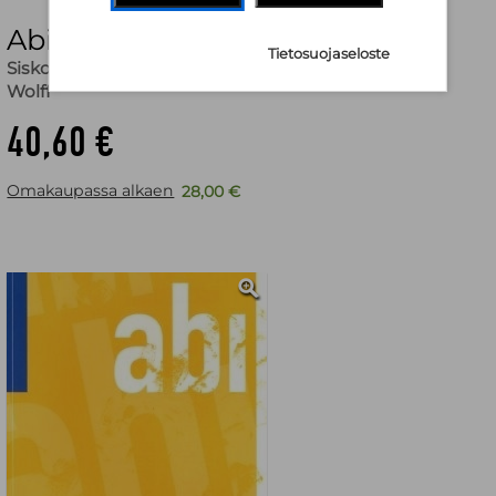
Abi ruotsi
Tietosuojaseloste
Sisko Harkoma
,
Kari Jukarainen
,
Carita Rosenberg-
Wolff
40,60 €
Omakaupassa alkaen
28,00 €