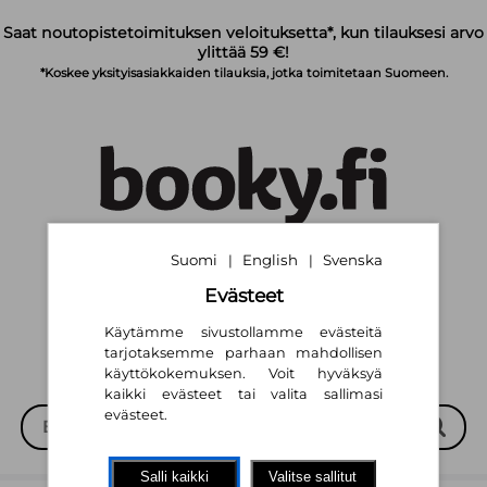
Siirry pääsisältöön
Saat noutopistetoimituksen veloituksetta*, kun tilauksesi arvo
ylittää 59 €!
*Koskee yksityisasiakkaiden tilauksia, jotka toimitetaan Suomeen.
Suomi
English
Svenska
|
|
Suomi
English
Svenska
|
|
Evästeet
Käytämme sivustollamme evästeitä
tarjotaksemme parhaan mahdollisen
käyttökokemuksen. Voit hyväksyä
kaikki evästeet tai valita sallimasi
evästeet.
Salli kaikki
Valitse sallitut