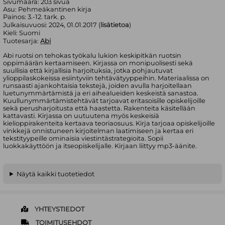
Sivumäärä:
203
sivua
Asu:
Pehmeäkantinen kirja
Painos:
3.-12. tark. p.
Julkaisuvuosi:
2024, 01.01.2017 (
lisätietoa
)
Kieli:
Suomi
Tuotesarja:
Abi
Abi ruotsi on tehokas työkalu lukion keskipitkän ruotsin
oppimäärän kertaamiseen. Kirjassa on monipuolisesti sekä
suullisia että kirjallisia harjoituksia, jotka pohjautuvat
ylioppilaskokeissa esiintyviin tehtävätyyppeihin. Materiaalissa on
runsaasti ajankohtaisia tekstejä, joiden avulla harjoitellaan
luetunymmärtämistä ja eri aihealueiden keskeistä sanastoa.
Kuullunymmärtämistehtävät tarjoavat eritasoisille opiskelijoille
sekä perusharjoitusta että haastetta. Rakenteita käsitellään
kattavasti. Kirjassa on uutuutena myös keskeisiä
kielioppirakenteita kertaava teoriaosuus. Kirja tarjoaa opiskelijoille
vinkkejä onnistuneen kirjoitelman laatimiseen ja kertaa eri
tekstityypeille ominaisia viestintästrategioita. Sopii
luokkakäyttöön ja itseopiskelijalle. Kirjaan liittyy mp3-äänite.
Näytä kaikki tuotetiedot
YHTEYSTIEDOT
TOIMITUSEHDOT