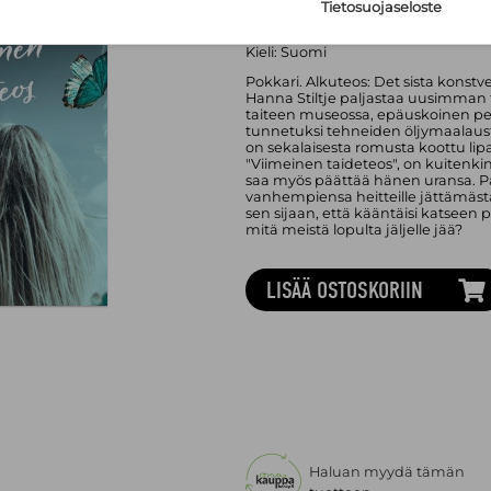
Sivumäärä:
416
sivua
Tietosuojaseloste
Asu:
Pehmeäkantinen kirja
Julkaisuvuosi:
2024, 21.10.2024 (
lisät
Kieli:
Suomi
Pokkari. Alkuteos: Det sista konstv
Hanna Stiltje paljastaa uusimma
taiteen museossa, epäuskoinen pet
tunnetuksi tehneiden öljymaalauste
on sekalaisesta romusta koottu lipa
"Viimeinen taideteos", on kuitenki
saa myös päättää hänen uransa. Pal
vanhempiensa heitteille jättämäst
sen sijaan, että kääntäisi katseen 
mitä meistä lopulta jäljelle jää?
LISÄÄ OSTOSKORIIN
Haluan myydä tämän