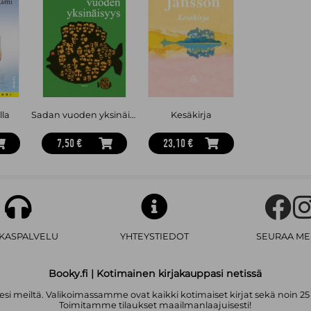
lla
Sadan vuoden yksinäisyys
Kesäkirja
7,50 €
23,10 €
AKASPALVELU
YHTEYSTIEDOT
SEURAA ME
Booky.fi | Kotimainen kirjakauppasi netissä
i meiltä. Valikoimassamme ovat kaikki kotimaiset kirjat sekä noin 25
Toimitamme tilaukset maailmanlaajuisesti!