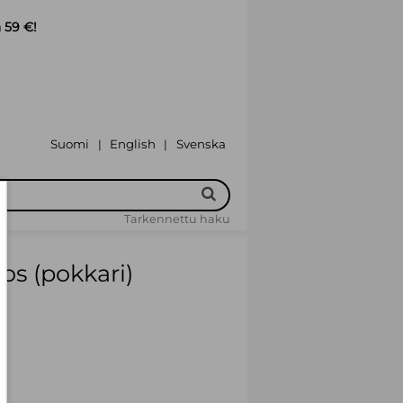
 59 €!
Suomi
English
Svenska
|
|
Tarkennettu haku
os (pokkari)