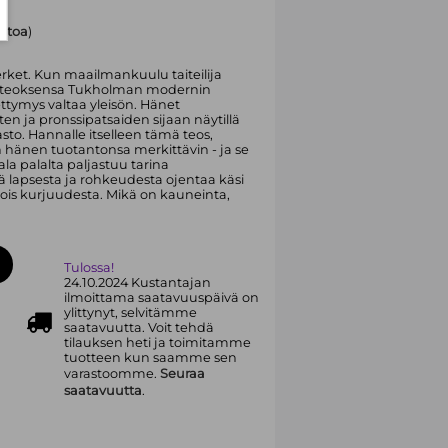
ietoa
)
erket. Kun maailmankuulu taiteilija
n teoksensa Tukholman modernin
tymys valtaa yleisön. Hänet
n ja pronssipatsaiden sijaan näytillä
sto. Hannalle itselleen tämä teos,
n hänen tuotantonsa merkittävin - ja se
a palalta paljastuu tarina
ä lapsesta ja rohkeudesta ojentaa käsi
pois kurjuudesta. Mikä on kauneinta,
Tulossa!
24.10.2024 Kustantajan
ilmoittama saatavuuspäivä on
ylittynyt, selvitämme
saatavuutta. Voit tehdä
tilauksen heti ja toimitamme
tuotteen kun saamme sen
varastoomme.
Seuraa
saatavuutta
.