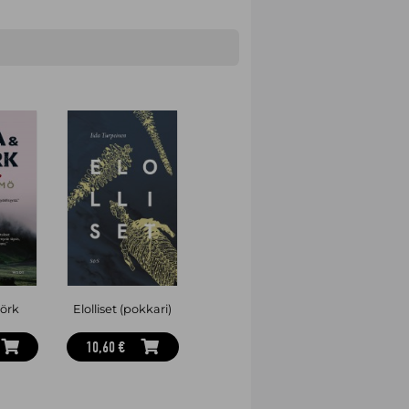
jörk
Elolliset (pokkari)
10,60 €