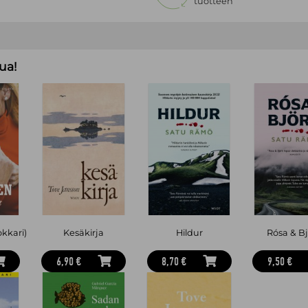
tuotteen
ua!
okkari)
Kesäkirja
Hildur
Rósa & B
6,90 €
8,70 €
9,50 €