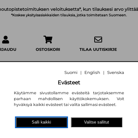
noutopistetoimituksen veloituksetta*, kun tilauksesi arvo ylittää
*Koskee yksityisasiakkaiden tilauksia, jotka toimitetaan Suomeen.
IRJAUDU
OSTOSKORI
TILAA UUTISKIRJE
Suomi
English
Svenska
|
|
Evästeet
Viimeinen taidete
Käytämme sivustollamme evästeitä tarjotaksemme
parhaan mahdollisen käyttökokemuksen. Voit
Sofia Lundberg
hyväksyä kaikki evästeet tai valita sallimasi evästeet.
9,10 €
Salli kaikki
Valitse sallitut
Kustannusosakeyhtiö Otava