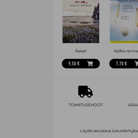
Rakel
Kafka ranna
9,50 €
7,70 €
TOIMITUSEHDOT
ASI
Löydä seuraava lukuelämykses