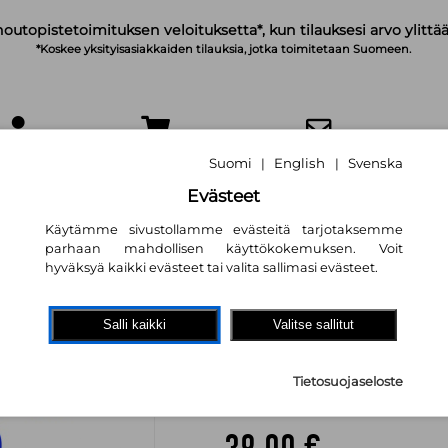
noutopistetoimituksen veloituksetta*, kun tilauksesi arvo ylittää
*Koskee yksityisasiakkaiden tilauksia, jotka toimitetaan Suomeen.
IRJAUDU
OSTOSKORI
TILAA UUTISKIRJE
Suomi
English
Svenska
|
|
Evästeet
Käytämme sivustollamme evästeitä tarjotaksemme
parhaan mahdollisen käyttökokemuksen. Voit
hyväksyä kaikki evästeet tai valita sallimasi evästeet.
HOW TO TALK BU
Salli kaikki
Valitse sallitut
YOUR WAY THR
GLOBALISATION
Tietosuojaseloste
Gerald Steinmetz