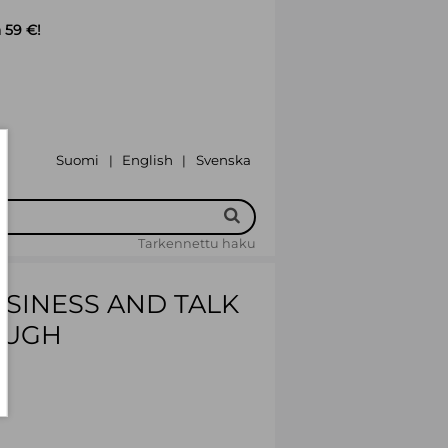
 59 €!
Suomi
English
Svenska
|
|
Tarkennettu haku
SINESS AND TALK
OUGH