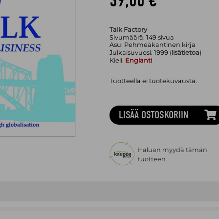
39,00 €
Talk Factory
Sivumäärä:
149
sivua
Asu:
Pehmeäkantinen kirja
Julkaisuvuosi:
1999 (
lisätietoa
)
Kieli:
Englanti
Tuotteella ei tuotekuvausta.
LISÄÄ OSTOSKORIIN
Haluan myydä tämän
tuotteen