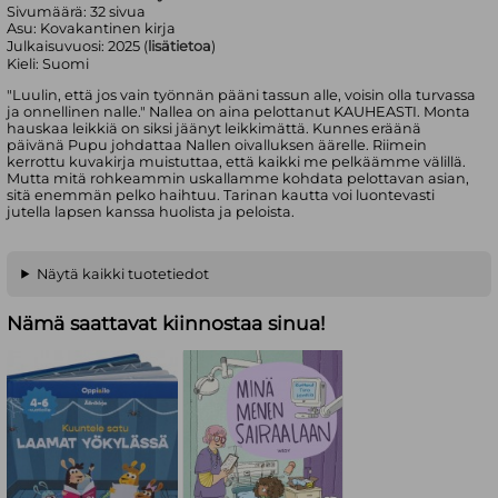
Sivumäärä:
32
sivua
Asu:
Kovakantinen kirja
Julkaisuvuosi:
2025 (
lisätietoa
)
Kieli:
Suomi
"Luulin, että jos vain työnnän pääni tassun alle, voisin olla turvassa
ja onnellinen nalle." Nallea on aina pelottanut KAUHEASTI. Monta
hauskaa leikkiä on siksi jäänyt leikkimättä. Kunnes eräänä
päivänä Pupu johdattaa Nallen oivalluksen äärelle. Riimein
kerrottu kuvakirja muistuttaa, että kaikki me pelkäämme välillä.
Mutta mitä rohkeammin uskallamme kohdata pelottavan asian,
sitä enemmän pelko haihtuu. Tarinan kautta voi luontevasti
jutella lapsen kanssa huolista ja peloista.
Näytä kaikki tuotetiedot
Nämä saattavat kiinnostaa sinua!