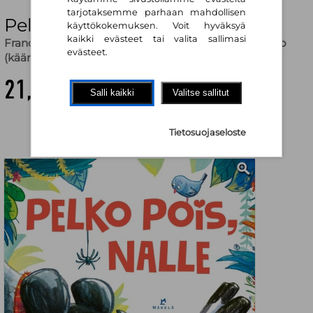
tarjotaksemme parhaan mahdollisen
Pelko pois, nalle
käyttökokemuksen. Voit hyväksyä
kaikki evästeet tai valita sallimasi
Frances Stickley
,
Alice McKinley (kuv.)
,
Katariina Kallio
evästeet.
(käänt.)
21,10 €
Salli kaikki
Valitse sallitut
Tietosuojaseloste