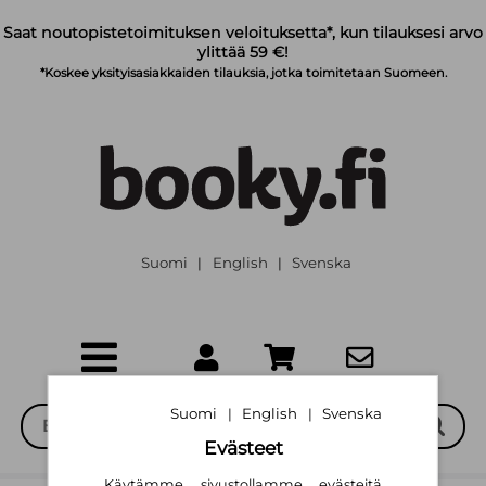
Siirry pääsisältöön
Saat noutopistetoimituksen veloituksetta*, kun tilauksesi arvo
ylittää 59 €!
*Koskee yksityisasiakkaiden tilauksia, jotka toimitetaan Suomeen.
Suomi
English
Svenska
|
|
Suomi
English
Svenska
|
|
Evästeet
Käytämme sivustollamme evästeitä