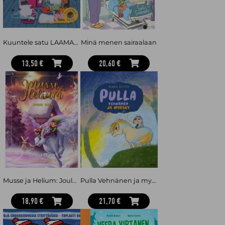
Kuuntele satu LAAMAT YÖKYLÄSSÄ -äänikirja 4-6 v
Minä menen sairaalaan
13,50 €
20,60 €
Musse ja Helium: Joulun taika
Pulla Vehnänen ja myrsky
18,90 €
21,70 €