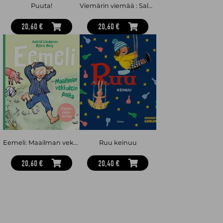
Puuta!
Viemärin viemää : Salagaattorit 2
20,60 €
20,60 €
Eemeli: Maailman vekkulein poika
Ruu keinuu
20,60 €
20,40 €