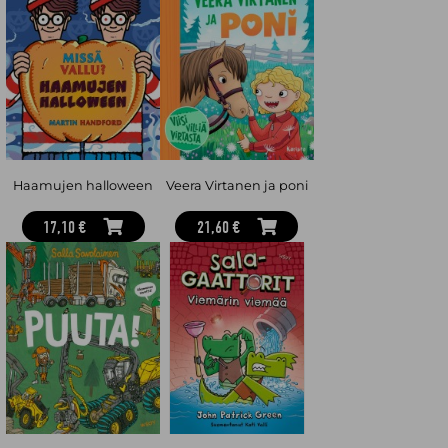
Haamujen halloween
Veera Virtanen ja poni
17,10 €
21,60 €