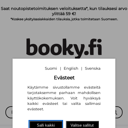
Siirry pääsisältöön
Saat noutopistetoimituksen veloituksetta*, kun tilauksesi arvo
ylittää 59 €!
*Koskee yksityisasiakkaiden tilauksia, jotka toimitetaan Suomeen.
Suomi
English
Svenska
|
|
Suomi
English
Svenska
|
|
Evästeet
Käytämme sivustollamme evästeitä
tarjotaksemme parhaan mahdollisen
käyttökokemuksen. Voit hyväksyä
kaikki evästeet tai valita sallimasi
evästeet.
Salli kaikki
Valitse sallitut