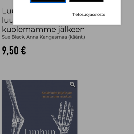
Luuhun kirjoitettu : Mitä
Tietosuojaseloste
luumme kertovat meistä
kuolemamme jälkeen
Sue Black
,
Anna Kangasmaa (käänt.)
9,50 €