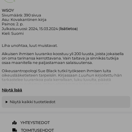
WSOY
Sivumäärä:
390
sivua
Asu:
Kovakantinen kirja
Painos:
2. p.
Julkaisuvuosi:
2024, 15.03.2024 (
lisätietoa
)
Kieli:
Suomi
Liha unohtaa, luut muistavat.
Aikuisen ihmisen luuranko koostuu yli 200 luusta, joista jokaisella
on oma tarinansa kerrottavana. Vain taitava ja sinnikäs tutkija
osaa maanitella ne paljastamaan salaisuutensa.
Oikeusantropologi Sue Black tutkii työkseen ihmisen luita
oikeuslääketieteen tarpeisiin. Kirjassaan
Luuhun kirjoitettu
hän
tarkastelee luurankoa pala kerrallaan, luku luvulta, päästä
jalkoihin, ja paljastaa, miten elämämme kokemukset on
kirjoitettu luihimme. Kaikki tekemämme - se mitä söimme,
Näytä lisää
kuinka liikuimme, onnettomuudet joihin jouduimme - jättää
jäljen luihimme. Sue Black rekonstruoi tapauskertomusten
kautta herkkätunteisesti ja kunnioittaen niin rikokset kuin
Näytä kaikki tuotetiedot
oudoimmat kuolintapaukset ja paljastaa piiloon jääneet
tarinamme. Hän näyttää lukijalle, miten poikkeuksellisia
tapahtumia luut auttavat selvittämään.
YHTEYSTIEDOT
Sue Blackin teos (...) on täynnä mukaansatempaavia
tapauskertomuksia (...) ja kuivaa huumoria. - Independent
TOIMITUSEHDOT