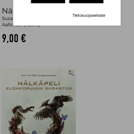
Nälkäpeli: Elonkorjuun sarastus
Tietosuojaseloste
Suzanne Collins
,
Helene Bützow (käänt.)
,
Einari
Aaltonen (käänt.)
9,00 €