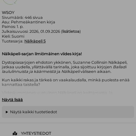
WSOY
Sivumäärä:
446
sivua
Asu:
Pehmeäkantinen kirja
Painos:
1. p.
Julkaisuvuosi:
2026, 01.09.2026 (
lisätietoa
)
Kieli:
Suomi
Tuotesarja:
Nälkäpeli 5
Nälkäpeli-sarjan ilmiömäinen viides kirja!
Dystopiasarjojen ehdoton ykkönen, Suzanne Collinsin Nälkäpeli,
jatkaa uudella, yllättävällä tarinalla, joka sijoittuu kirjojen
Balladi
laululinnuista ja käärmeistä
ja
Nälkäpeli
väliseen aikaan.
Kun kaikki rakas ja tärkeä on vaakalaudalla, minkä puolesta enää
kannattaa taistella?
Viideskymmenes vuotuinen Nälkäpeli on koittamassa, ja
Panemin vyöhykkeet valtaa kauhu. Pelin neljännesjuhlan
Näytä lisää
kunniaksi nuoria tribuutteja riistetään tänä vuonna kodeistaan
kaksi kertaa enemmän kuin yleensä.
Näytä kaikki tuotetiedot
Vyöhykkeellä 12 Haymitch Abernathy yrittää olla vaivaamatta
liikaa päätään sillä, joutuuko hän peliin vai ei. Hän haluaa vain
selvitä valintapäivästä ja viettää aikaa rakastamansa tytön
kanssa.
YHTEYSTIEDOT