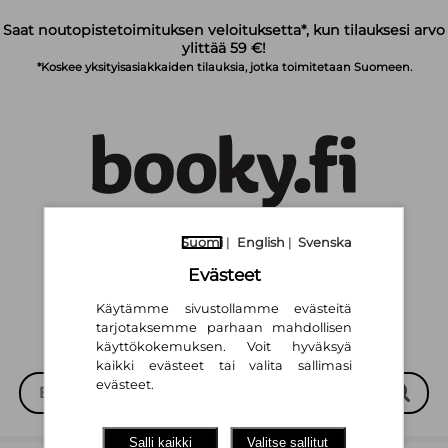
Siirry pääsisältöön
Saat noutopistetoimituksen veloituksetta*, kun tilauksesi arvo
ylittää 59 €!
*Koskee yksityisasiakkaiden tilauksia, jotka toimitetaan Suomeen.
Suomi
English
Svenska
|
Suomi
|
English
|
|
Svenska
Evästeet
Käytämme sivustollamme evästeitä
tarjotaksemme parhaan mahdollisen
käyttökokemuksen. Voit hyväksyä
kaikki evästeet tai valita sallimasi
evästeet.
Salli kaikki
Valitse sallitut