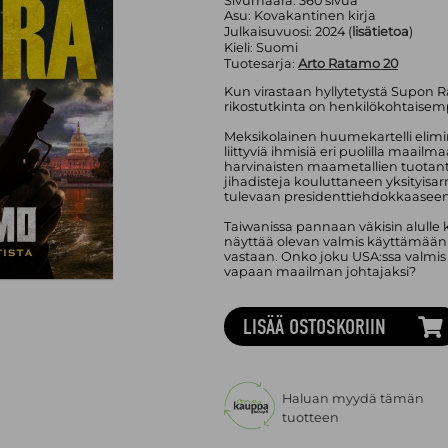
Sivumäärä:
360
sivua
Asu:
Kovakantinen kirja
Julkaisuvuosi:
2024 (
lisätietoa
)
Kieli:
Suomi
Tuotesarja:
Arto Ratamo 20
Kun virastaan hyllytetystä Supon 
rikostutkinta on henkilökohtaise
Meksikolainen huumekartelli elimi
liittyviä ihmisiä eri puolilla maailma
harvinaisten maametallien tuotantol
jihadisteja kouluttaneen yksityis
tulevaan presidenttiehdokkaasee
Taiwanissa pannaan väkisin alulle k
näyttää olevan valmis käyttämään ä
vastaan. Onko joku USA:ssa valmi
vapaan maailman johtajaksi?
LISÄÄ OSTOSKORIIN
Haluan myydä tämän
tuotteen