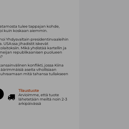
Ratamosta tulee tappajan kohde,
mpi kuin koskaan aiemmin.
noi Yhdysvaltain presidentinvaaleihin
a. USA:ssa jihadistit iskevät
aitoksiin. Mikä yhdistää kartellin ja
armeijan republikaanisen puolueen
n?
ansainvälinen konflikti, jossa Kiina
ärimmäisiä aseita vihollisiaan
s uhraamaan mitä tahansa tullakseen
Tilaustuote
Arvioimme, että tuote
lähetetään meiltä noin 2-3
arkipäivässä