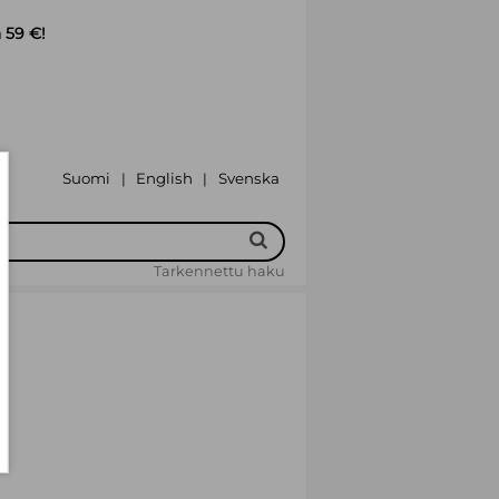
 59 €!
Suomi
English
Svenska
|
|
Tarkennettu haku