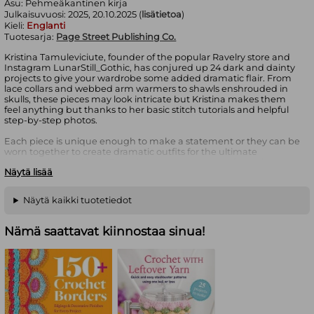
Asu:
Pehmeäkantinen kirja
Julkaisuvuosi:
2025, 20.10.2025 (
lisätietoa
)
Kieli:
Englanti
Tuotesarja:
Page Street Publishing Co.
Kristina Tamuleviciute, founder of the popular Ravelry store and
Instagram LunarStill_Gothic, has conjured up 24 dark and dainty
projects to give your wardrobe some added dramatic flair. From
lace collars and webbed arm warmers to shawls enshrouded in
skulls, these pieces may look intricate but Kristina makes them
feel anything but thanks to her basic stitch tutorials and helpful
step-by-step photos.
Each piece is unique enough to make a statement or they can be
worn together to create dramatic outfits for the ultimate
Victorian-inspired look. Bring lacey accents to your favourite
Näytä lisää
outfits with the Spiderweb Lace Collar or the Fancy Wrist Cuffs.
Dress up your tops with flowing sleeves like those found on the
Two-Toned Skull Scarf and the Spiderweb Shawl. And with so
Näytä kaikki tuotetiedot
many single-colour, one-size-fits-all accessories, even fledgling
crocheters will be amazed at how quick and easy it is to knit up
pieces that show off their inner darkness.
Nämä saattavat kiinnostaa sinua!
With so many options to mix and match, this collection of dark
and stunning crochet clothing is sure to become a Goth’s best
friend. This book will have 24 projects over 50 photos.