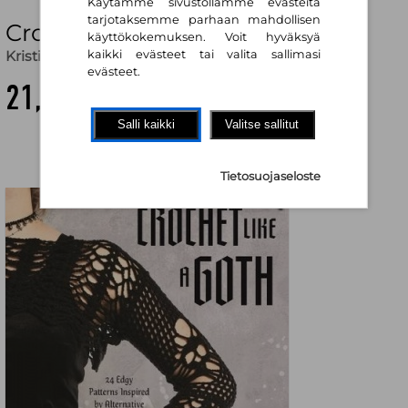
Käytämme sivustollamme evästeitä
tarjotaksemme parhaan mahdollisen
Crochet Like a Goth
käyttökokemuksen. Voit hyväksyä
Kristina Tamuleviciute
kaikki evästeet tai valita sallimasi
evästeet.
21,80 €
Salli kaikki
Valitse sallitut
Tietosuojaseloste