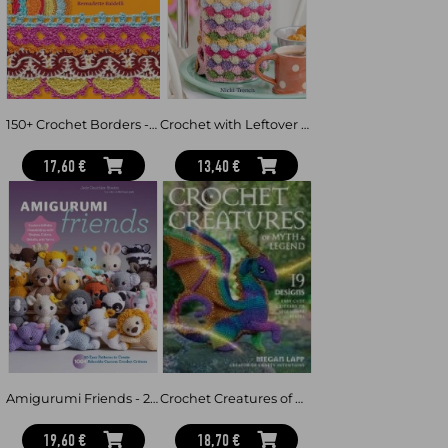
150+ Crochet Borders - Edgings and Decorative Finishes for Every Project—Inspired by Cities Around the World
Crochet with Leftover Yarn - Quick and Easy Stashbuster Patterns Using One Ball or Less
17,60 €
13,40 €
Amigurumi Friends - 20 Easy Patterns to Create 100+ Adorable Custom Crochet Critters - Explore Infinite Possibilities with Shape
Crochet Creatures of Myth and Legend - 19 Designs Easy Cute Critters to Legendary Beasts
19,60 €
18,70 €