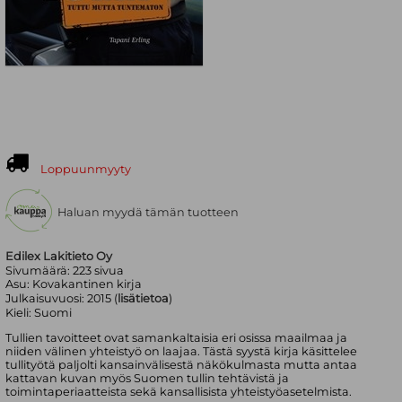
Loppuunmyyty
Haluan myydä tämän tuotteen
Edilex Lakitieto Oy
Sivumäärä:
223
sivua
Asu:
Kovakantinen kirja
Julkaisuvuosi:
2015 (
lisätietoa
)
Kieli:
Suomi
Tullien tavoitteet ovat samankaltaisia eri osissa maailmaa ja
niiden välinen yhteistyö on laajaa. Tästä syystä kirja käsittelee
tullityötä paljolti kansainvälisestä näkökulmasta mutta antaa
kattavan kuvan myös Suomen tullin tehtävistä ja
toimintaperiaatteista sekä kansallisista yhteistyöasetelmista.