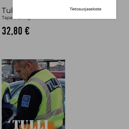
Tulli : tuttu mutta tuntematon
Tietosuojaseloste
Tapani Erling
32,80 €