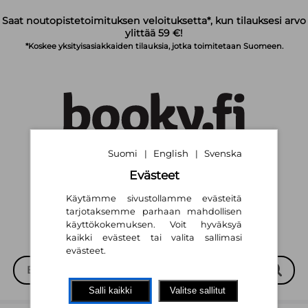
Siirry pääsisältöön
Saat noutopistetoimituksen veloituksetta*, kun tilauksesi arvo
ylittää 59 €!
*Koskee yksityisasiakkaiden tilauksia, jotka toimitetaan Suomeen.
Suomi
English
Svenska
|
|
Suomi
English
Svenska
|
|
Evästeet
Käytämme sivustollamme evästeitä
tarjotaksemme parhaan mahdollisen
käyttökokemuksen. Voit hyväksyä
kaikki evästeet tai valita sallimasi
evästeet.
Salli kaikki
Valitse sallitut